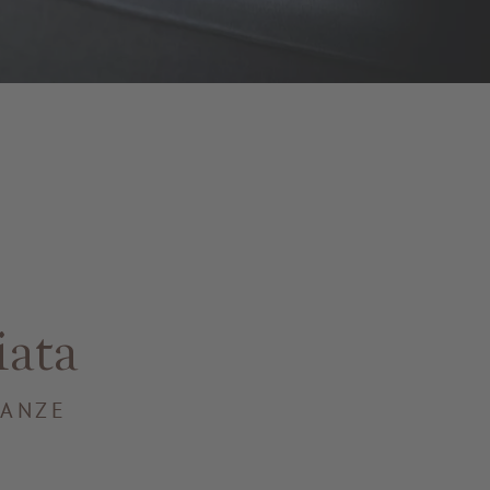
iata
CANZE