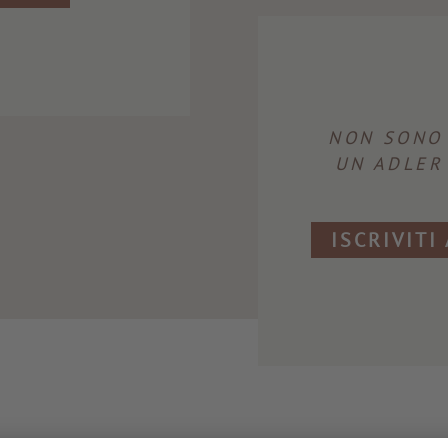
NON SONO
UN ADLER
ISCRIVITI