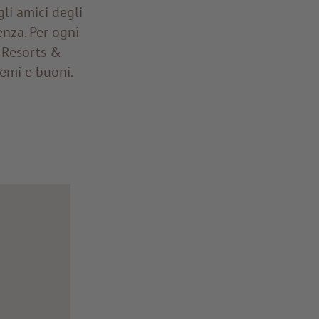
li amici degli
nza. Per ogni
 Resorts &
remi e buoni.
!