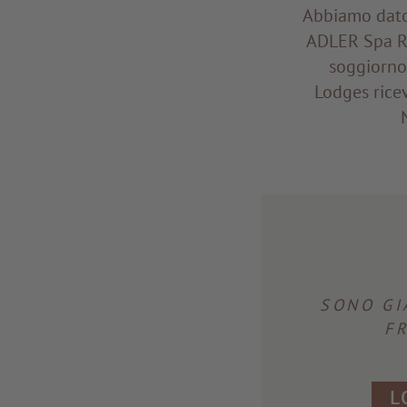
Abbiamo dato 
ADLER Spa Re
soggiorno
Lodges ricev
SONO GI
F
L