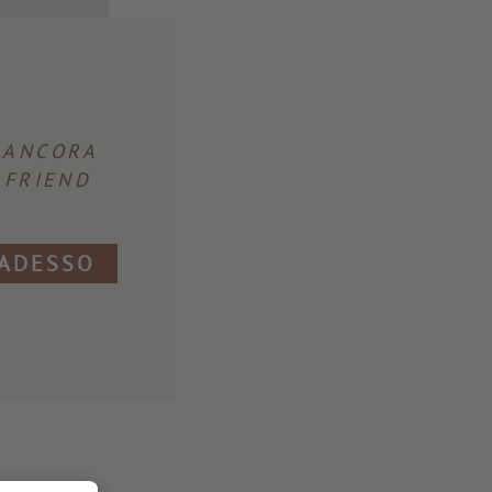
 ANCORA
 FRIEND
 ADESSO