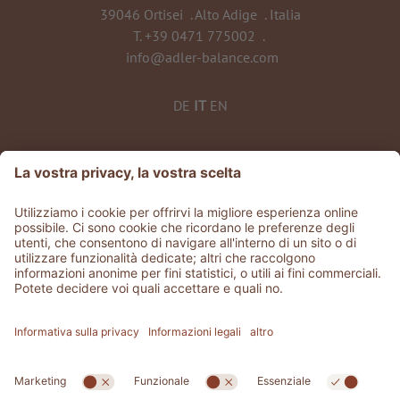
39046 Ortisei
.
Alto Adige
.
Italia
T.
+39 0471 775002
.
info@adler-balance.com
DE
IT
EN
©
2026
ADLER Balance
Part. IVA 0135 0320 212
CIN: IT021061A1T3J4SRND
Stories
.
Jobs
.
Area stampa
.
GDS & Partner
.
Whistleblowing
Privacy
Dichiarazione di accessibilità
.
Sitemap
.
Credits
.
Impostazioni cookies