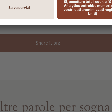
Share it on:
ltre parole per sogna