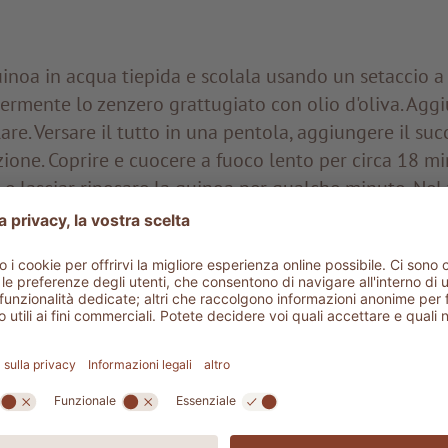
inoa in acqua tiepida e scolala usando un setaccio a 
ermente lo zenzero grattugiato con olio d'oliva. Agg
re. Versare il tutto in una pentola, aggiungere il suc
zione. Coprire e cuocere a fuoco lento per circa 18 mi
 e lasciar riposare la quinoa per qualche minuto. Nel
a del melone a cubetti, poi aggiungere la carota gratt
e alla quinoa e mescolare. Condire con il succo di li
a), sale e olio d'oliva a piacere. Lavare e tagliare il r
condirle a loro volta con sale, olio d'oliva e succo di
insalata di quinoa.
tto è pronto!