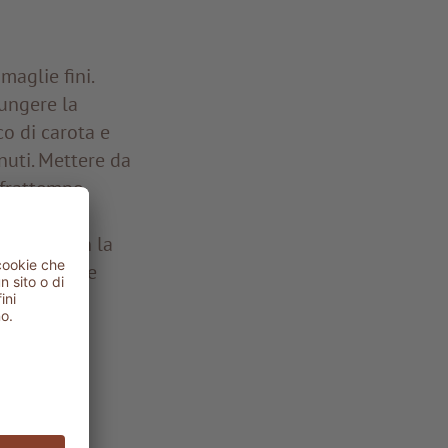
maglie fini.
iungere la
co di carota e
nuti. Mettere da
 frattempo,
ugiata e i
mone (o con la
adicchio e le
 limone e