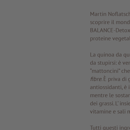
Martin Noflatsch
scoprire il mond
BALANCE-Detox no
proteine vegetali
La quinoa da q
da stupirsi: è ve
“mattoncini” che
fibre
. È priva di
antiossidanti, è 
mentre le sostan
dei grassi. L’ i
vitamine e sali 
Tutti questi ing