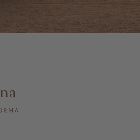
ana
FORMA