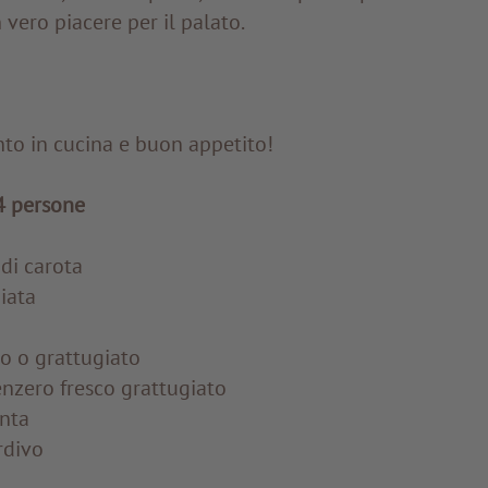
 vero piacere per il palato.
to in cucina e buon appetito!
4 persone
di carota
iata
o o grattugiato
enzero fresco grattugiato
enta
rdivo