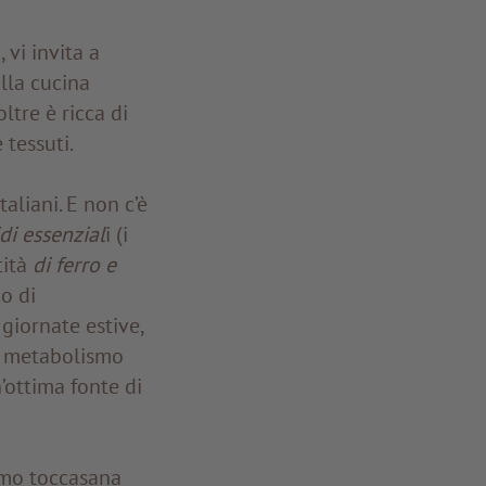
vi invita a
lla cucina
tre è ricca di
 tessuti.
taliani. E non c’è
i essenzial
i (i
tità
di ferro e
co di
 giornate estive,
il metabolismo
n’ottima fonte di
timo toccasana