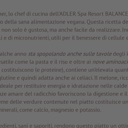
er, lo chef di cucina dell'ADLER Spa Resort BALANCE, 
o della sana alimentazione vegana. Questa ricetta de
n solo è gustosa, ma anche facile da realizzare. Inol
 e di micronutrienti, utili per il benessere di cellule e
ualche anno
sta spopolando anche sulle tavole
degli i
rsatile come la pasta e il riso e oltre ai
nove aminoacid
 costituiscono le proteine), contiene un’elevata quan
 glutine e quindi adatta anche ai celiaci. Il melone, ric
ideale per restituire energia e idratazione nelle calde
ze amare del radicchio favoriscono la digestione e 
nsieme delle verdure contenute nel piatto costituisce u
minerali, come calcio, magnesio e potassio.
redienti, sani e saporiti, rendono questo piatto un ot