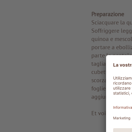
Preparazione
Sciacquare la qu
Soffriggere legg
quinoa e mescola
portare a ebolli
parte la pentola
tagliare la polp
cubetti di melon
scorza grattugiat
foglie di menta, 
aggiungerle all'
Et voilà … il pia