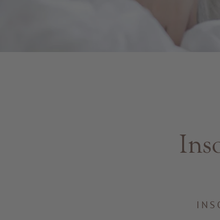
Ins
INS