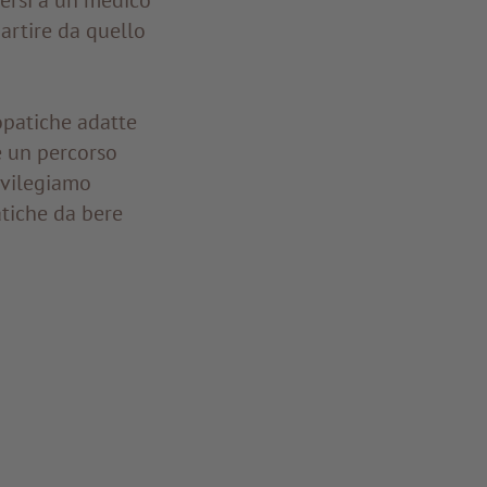
partire da quello
patiche adatte
e un percorso
ivilegiamo
atiche da bere