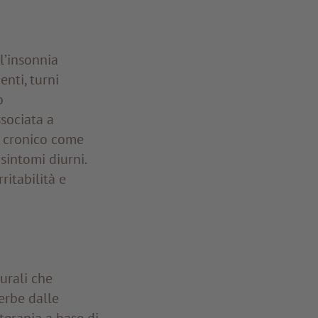
l’insonnia
nti, turni
o
sociata a
re cronico come
sintomi diurni.
ritabilità e
urali che
 erbe dalle
terapia a base di