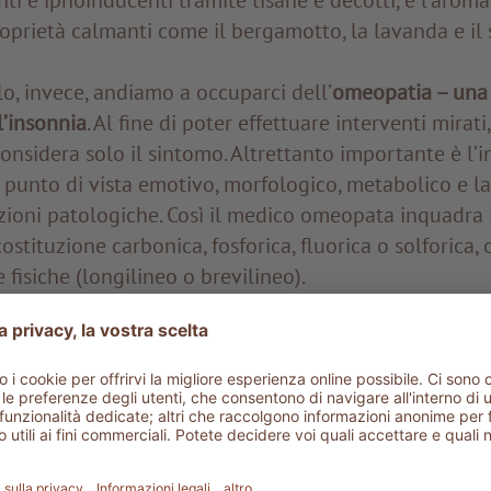
oprietà calmanti come il bergamotto, la lavanda e il 
lo, invece, andiamo a occuparci dell’
omeopatia – una 
l’insonnia
. Al fine di poter effettuare interventi mirati
nsidera solo il sintomo. Altrettanto importante è l
 punto di vista emotivo, morfologico, metabolico e l
zioni patologiche. Così il medico omeopata inquadra 
ostituzione carbonica, fosforica, fluorica o solforica
e fisiche (longilineo o brevilineo).
isita si prescrive il rimedio omeopatico più adatto, in
(globuli, granuli, gocce o fiale), e al grado di diluiz
ella sostanza base, espressa in CH.
eopatici sono indicati soprattutto nei casi di episodi