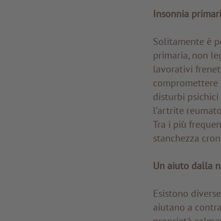
Insonnia primari
Solitamente è po
primaria, non le
lavorativi frene
compromettere la
disturbi psichic
l’artrite reumato
Tra i più frequen
stanchezza cron
Un aiuto dalla 
Esistono diverse
aiutano a contras
proprietà calman