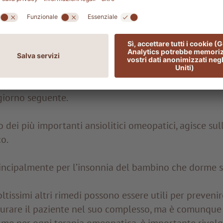
llus
per l’insonnia causata da spavento, shock o paura
o alla mezzanotte.
sonnia per eccitazione mentale dovuta a nervosismo o
dio tipico di chi va a dormire pensando alla giornata p
 giorno seguente.
o dei più importanti ansiolitici omeopatici, agisce sull
co.
ncipalmente per l’insonnia del bambino che dorme so
ltissimi altri rimedi possono essere utili per prevenir
 curare il paziente nel suo complesso, ma è comunqu
ome per ogni terapia omeopatica, è importante rivol