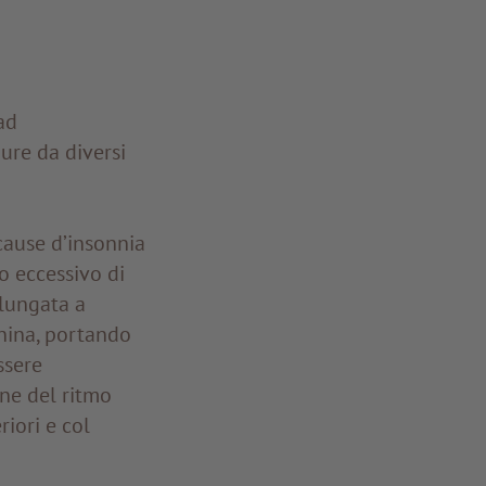
ad
ure da diversi
cause d’insonnia
o eccessivo di
olungata a
nina, portando
ssere
one del ritmo
riori e col