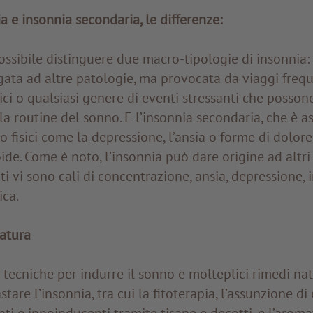
a e insonnia secondaria, le differenze:
ssibile distinguere due macro-tipologie di insonnia: 
gata ad altre patologie, ma provocata da viaggi freque
tici o qualsiasi genere di eventi stressanti che posson
 routine del sonno. E l’insonnia secondaria, che è as
i o fisici come la depressione, l’ansia o forme di dolo
ide. Come è noto, l’insonnia può dare origine ad altri 
ti vi sono cali di concentrazione, ansia, depressione, ir
ica.
natura
 tecniche per indurre il sonno e molteplici rimedi nat
tare l’insonnia, tra cui la fitoterapia, l’assunzione di
ti e ipnoinducenti tramite tisane e decotti, e l’aroma