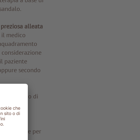
sandalo.
preziosa alleata
, il medico
’inquadramento
a considerazione
il paziente
, oppure secondo
sieme al tipo di
ione e
 acuti, come per