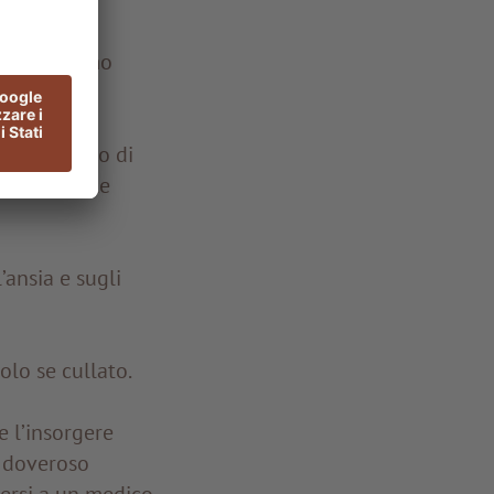
. Il sintomo
 ad eccesso di
assata o alle
’ansia e sugli
lo se cullato.
e l’insorgere
e doveroso
gersi a un medico