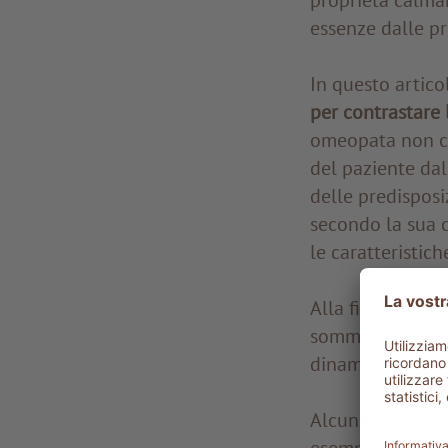
essenze dalle pr
In questo artico
per contrastare 
omeopata non co
del paziente dal
delle predisposi
secondo la sua c
le caratteristich
Alla fine della v
somministrazione 
dinamizzazione d
Alcuni rimedi om
esempio: