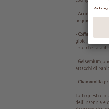
-
Aconitum nape
peggiora intorn
-
Coffea
per l’in
gioia. È il rime
cose che farà il
-
Gelsemium
, un
attacchi di pani
-
Chamomilla
pri
Tutti questi e mo
dell’insonnia e
ricordare che, c