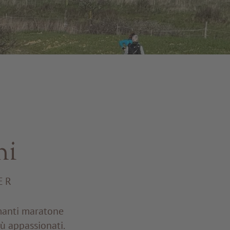
ni
ER
smanti maratone
ù appassionati.