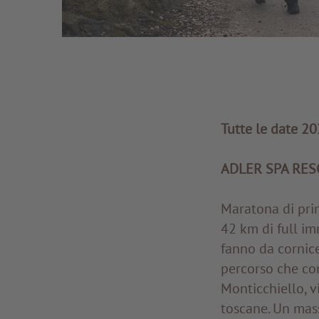
Tutte le date 2
ADLER SPA RE
Maratona di pri
42 km di full im
fanno da cornice
percorso che co
Monticchiello, v
toscane. Un mass