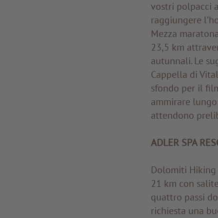
vostri polpacci 
raggiungere l’ho
Mezza maratona 
23,5 km attraver
autunnali. Le sug
Cappella di Vita
sfondo per il fi
ammirare lungo q
attendono prelib
ADLER SPA RES
Dolomiti Hiking
21 km con salite 
quattro passi do
richiesta una bu