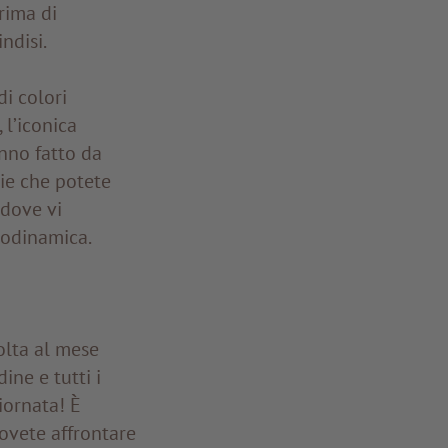
rima di
ndisi.
di colori
 l’iconica
anno fatto da
lie che potete
 dove vi
biodinamica.
olta al mese
ine e tutti i
iornata! È
ovete affrontare