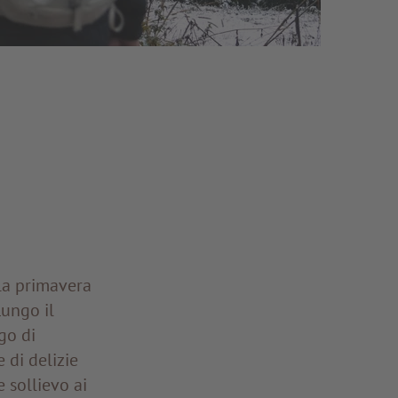
lla primavera
Lungo il
go di
 di delizie
 sollievo ai