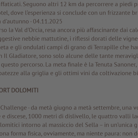
affaticati. Seguono altri 12 km da percorrere a piedi p
tel, dove l’esperienza si conclude con un frizzante bri
d'autunno - 04.11.2025
so la Val d'Orcia, resa ancora più affascinante dai cal
gestive nebbie mattutine, i riflessi dorati delle vigne,
leta e gli ondulati campi di grano di Terrapille che h
lm Il Gladiatore, sono solo alcune delle tante meravig
uesto percorso. La meta finale è la Tenuta Sanoner,
atezze alla griglia e gli ottimi vini da coltivazione 
ORT DOLOMITI
 Challenge - da metà giugno a metà settembre, una v
e discese, 1000 metri di dislivello, le quattro valli lad
lomitici intorno al massiccio del Sella – in un’unica g
ona forma fisica, ovviamente, ma niente paura: non d