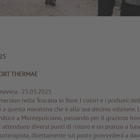
025
SORT THERMAE
mavera - 25.03.2025
mersion nella Toscana in fiore. I colori e i profumi de
 a questa maratona che è alla sua decima edizione. 
nduce a Montepulciano, passando per il grazioso bor
i attendono diversi punti di ristoro e un pranzo a base
oterapista, direttamente sul posto provvederà a dare