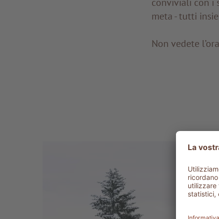
conviviali con i 
meta - tutti ins
Non vedete l’ora