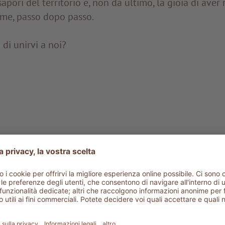
sapori del territorio e, non da ultimo, la gioia di aver
ieme, passo dopo passo.
 di unirvi a noi?