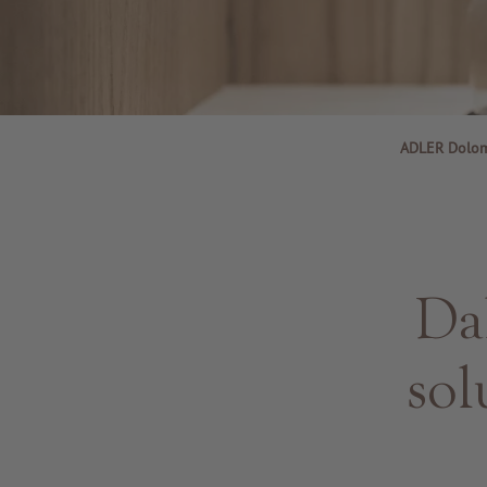
ADLER Dolom
Dal
sol