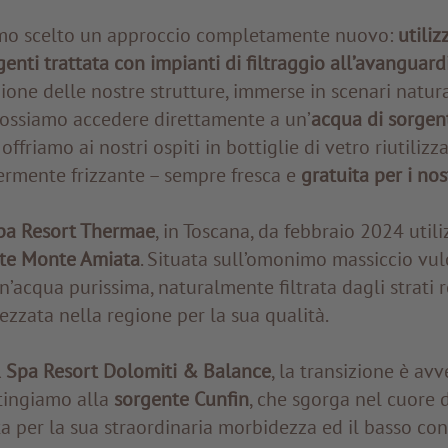
mo scelto un approccio completamente nuovo:
utiliz
genti trattata con impianti di filtraggio all’avanguard
zione delle nostre strutture, immerse in scenari natura
possiamo accedere direttamente a un’
acqua di sorgent
offriamo ai nostri ospiti in bottiglie di vetro riutilizza
ermente frizzante – sempre fresca e
gratuita per i nost
a Resort Thermae
, in Toscana, da febbraio 2024 util
te Monte Amiata
. Situata sull’omonimo massiccio vul
n’acqua purissima, naturalmente filtrata dagli strati r
zzata nella regione per la sua qualità.
Spa Resort Dolomiti & Balance
, la transizione è av
tingiamo alla
sorgente Cunfin
, che sgorga nel cuore 
a per la sua straordinaria morbidezza ed il basso co