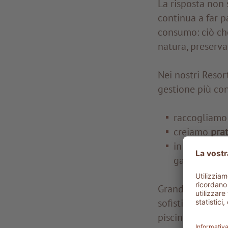
La risposta non 
continua a far p
consumo: ciò che
natura, preserva
Nei nostri Reso
gestione più con
raccogliamo 
creiamo
prat
in Toscana e
garantiscono
Grande attenzion
sofisticati sist
piscine con un u