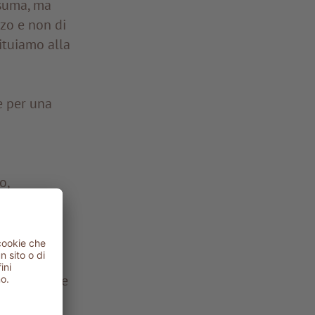
nsuma, ma
zzo e non di
ituiamo alla
e per una
o,
ni
che
e.
himiche
:
ualità delle
avanderie