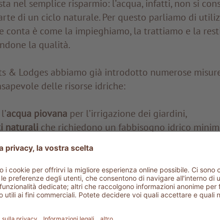
sta nel semplice risparmio: l’acqua, infatti, non si co
arte di un ciclo naturale. Per questo parliamo di utili
 conta è come la impieghiamo, la trattiamo e la rest
ndone la qualità.
rts & Lodges abbiamo già introdotto numerose misur
sapevole delle risorse idriche:
l’
acqua piovana
per l’irrigazione dei giardini,
i naturali
che richiedono un fabbisogno idrico minim
 in Sicilia disponiamo di
impianti di depurazione inter
 la reimmissione di acqua pulita nelle falde acquifer
e è inoltre dedicata alla
riduzione delle sostanze c
emi di filtraggio permettono di mantenere una buona q
so minimo di prodotti, mentre nella pulizia e nelle l