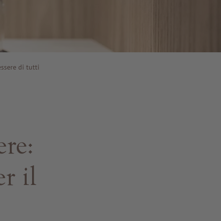
ssere di tutti
ere:
r il