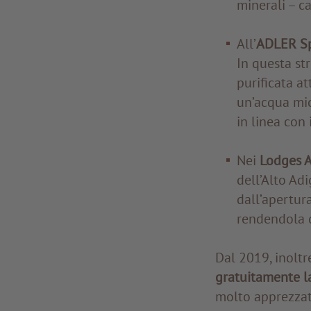
minerali – c
All’
ADLER Spa
In questa str
purificata at
un’acqua mic
in linea con 
Nei
Lodges A
dell’Alto Adi
dall’apertur
rendendola di
Dal 2019, inoltre
gratuitamente la
molto apprezzat