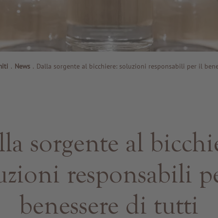
iti
.
News
.
Dalla sorgente al bicchiere: soluzioni responsabili per il bene
la sorgente al bicchi
uzioni responsabili pe
benessere di tutti