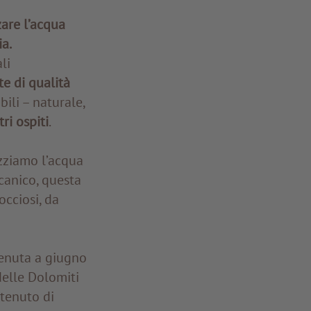
zare l’acqua
ia.
li
e di qualità
bili – naturale,
ri ospiti
.
izziamo l’acqua
canico, questa
occiosi, da
venuta a giugno
delle Dolomiti
ntenuto di