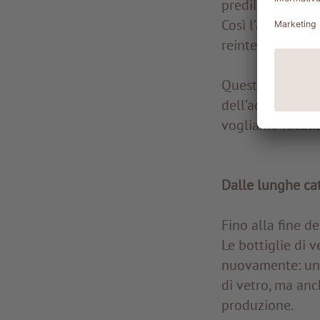
prediligiamo
det
Così l’acqua, al 
reintegrandosi n
Questi sono solo
dell’acqua e rien
vogliamo focaliz
Dalle lunghe cat
Fino alla fine d
Le bottiglie di v
nuovamente: un 
di vetro, ma anc
produzione.