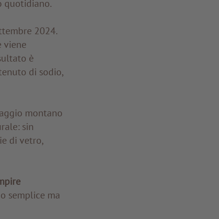
o quotidiano.
ettembre 2024.
e viene
sultato è
enuto di sodio,
esaggio montano
rale: sin
ie di vetro,
mpire
zio semplice ma