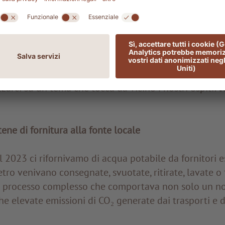
ergenti ecologici e biologici
conformi ai nostri stan
termine del suo ciclo, può tornare all’ambiente senza r
el suo percorso naturale.
 alcuni esempi di un impegno che va oltre la gestion
tra nella nostra visione di sostenibilità. In questo art
zarci su un tema che tocca da vicino i nostri ospiti:
l
ene di fornitura alla fonte locale
el 2023 ci rifornivamo di acqua potabile da fornitori e
etro venivano consegnate, svuotate, ritirate, lavate o 
processo complesso che comportava non solo un not
he elevate emissioni di CO₂ generate dai trasporti e da