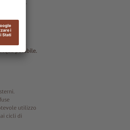
dard ADLER.
ischi,
e diretta
icolo, però,
’acqua potabile.
sterni.
fuse
evole utilizzo
i cicli di