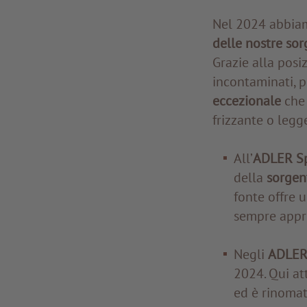
Nel 2024 abbia
delle nostre sor
Grazie alla posi
incontaminati, 
eccezionale
che 
frizzante o legg
All’
ADLER Sp
della
sorgen
fonte offre u
sempre appre
Negli
ADLER 
2024. Qui at
ed è rinomat