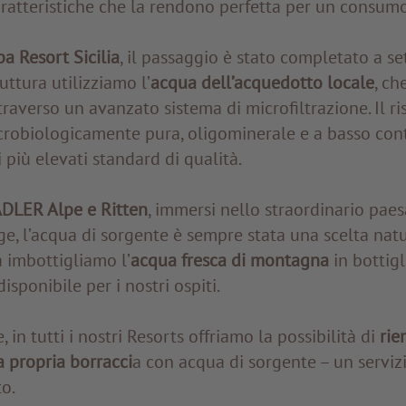
aratteristiche che la rendono perfetta per un consum
 Resort Sicilia
, il passaggio è stato completato a s
uttura utilizziamo l’
acqua dell’acquedotto locale
, ch
traverso un avanzato sistema di microfiltrazione. Il ri
robiologicamente pura, oligominerale e a basso cont
i più elevati standard di qualità.
DLER Alpe e Ritten
, immersi nello straordinario pa
ge, l’acqua di sorgente è sempre stata una scelta natu
a imbottigliamo l’
acqua fresca di montagna
in bottigl
sponibile per i nostri ospiti.
, in tutti i nostri Resorts offriamo la possibilità di
rie
 propria borracci
a con acqua di sorgente – un servi
o.