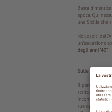
Basta dimenticar
epoca. Qui nessu
una Sicilia che 
Noi, ospiti dell
un’escursione spe
degli anni ’40
”.
Sulle tracce di 
Il percorso ci p
scrittore, giorna
incontro è un mo
sue opere più im