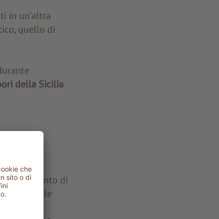
i in un’altra
ico, quello di
durante
ori della Sicilia
ciascia
,
Il nostro punto di
he celebra le
omanzo che