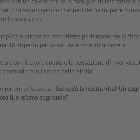
ono con un calore che sa di famiglia. In una fattoria r
etto di sapori genuini: capperi dell’orto, pane cunzatu
re freschissime.
mplice e autentica che riflette perfettamente la filo
onalità, rispetto per la natura e ospitalità sincera.
sort con il cuore colmo e la sensazione di aver vissu
o profondo con l’anima della Sicilia.
 parole di Sciascia: “
Sai cos’è la nostra vita? Un sogno
ora lì, e stiamo sognando
”.