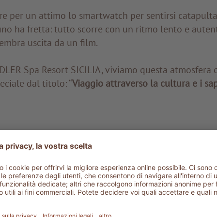
e per un attimo lo smartwatch per sentirsi catapultat
no ha fretta: tutto scorre con un ritmo lento e autent
sembra uscita da un film.
’ADLER Spa Resort SICILIA, viviamo questa atmosfera 
ciale dal titolo: “
Viaggio attraverso la cultura e i sap
Leonardo Sciascia
orta nel cuore di Racalmuto, città natale di
Leonardo S
lista e figura centrale della coscienza civile italiana. 
numento a lui dedicato: una pila di libri in marmo c
portanti, tra cui
Il giorno della civetta
, il celebre r