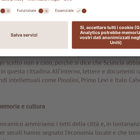
prima volta il tema della mafia siciliana e rese Sciasc
 è Salvatore, per tutti “Totò”, guida appassionata e
 Racalmuto continua a riservare al suo autore più illus
dazione Leonardo Sciascia
, ospitata in una ex central
go scelto non a caso, perché si dice che Sciascia abbi
n questa cittadina. All’interno, lettere e documenti 
di intellettuali come Pasolini, Primo Levi e Italo Calv
emoria e cultura
ramico ammiriamo i tetti della città e, in lontananza
r secoli hanno segnato l’economia locale e che torn