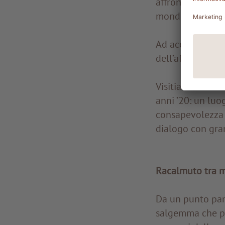
affrontò per la 
mondo.
Ad accompagnarci
dell’affetto che
Visitiamo la
Fon
anni ’20: un luo
consapevolezza i
dialogo con gran
Racalmuto tra m
Da un punto pano
salgemma che pe