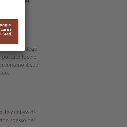
ia famoso nel
 simbolo
tre.
e elettrica degli
a portato luce e
raccontano il suo
ino.
, le miniere di
ano spesso nei