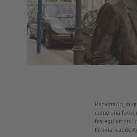
Racalmuto, in qu
come una fotogra
festeggiamenti p
l’immancabile Ap