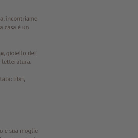
ia, incontriamo
ua casa è un
ta
, gioiello del
 letteratura.
ta: libri,
lo e sua moglie