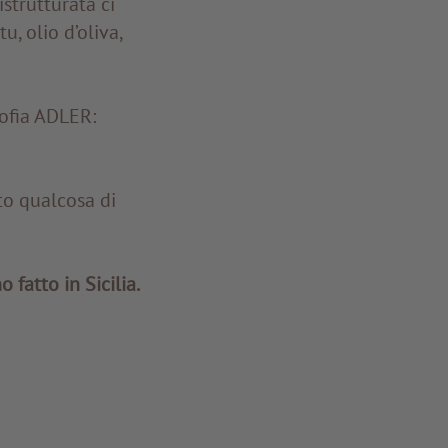
istrutturata ci
, olio d’oliva,
sofia ADLER:
to qualcosa di
 fatto in Sicilia.