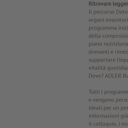
Ritrovare legg
Il percorso Deto
organi emuntori 
programma inizia
della composizio
piano nutriziona
drenanti e rimed
supportare l’equ
vitalità quotidi
Dove? ADLER Ba
Tutti i programm
e vengono person
ideali per un pe
informazioni gi
il colloquio, i n