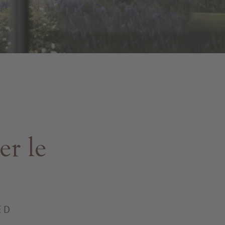
er le
ED