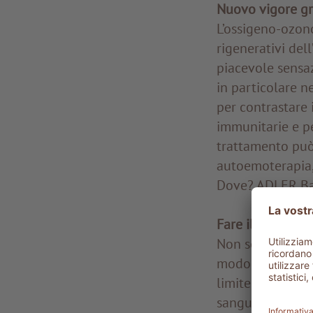
Nuovo vigore gr
L’ossigeno-ozono
rigenerativi del
piacevole sensaz
in particolare n
per contrastare 
immunitarie e per
trattamento può 
autoemoterapia,
Dove? ADLER B
Fare il pieno di
Non sempre i mic
modo ottimale d
limite, veicolan
sanguigno, assic