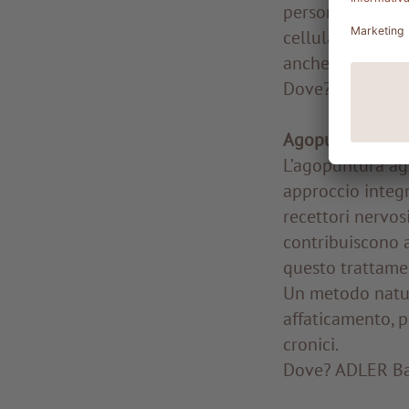
personalizzati f
cellulare e aiut
anche utile nei 
Dove? ADLER Ba
Agopuntura per 
L’agopuntura agi
approccio integr
recettori nervosi
contribuiscono a 
questo trattament
Un metodo natur
affaticamento, p
cronici.
Dove? ADLER Ba