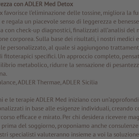
erezza con ADLER Med Detox
x favorisce l’eliminazione delle tossine, migliora la f
e regala un piacevole senso di leggerezza e benesser
 con check-up diagnostici, finalizzati all’analisi de
ne corporea. Sulla base dei risultati, i nostri medici
le personalizzato, al quale si aggiungono trattament
i fitoterapici specifici. Un approccio completo, pensa
ilibrio metabolico, ridurre la sensazione di pesantezz
ana.
lance, ADLER Thermae, ADLER Sicilia
i e le terapie ADLER Med iniziano con un’approfondi
alizzati in base alle esigenze individuali, creando co
rcorso efficace e mirato. Per chi desidera ricevere mag
à prima del soggiorno, proponiamo anche consulenze 
ostri specialisti valuteranno insieme a voi la soluzione