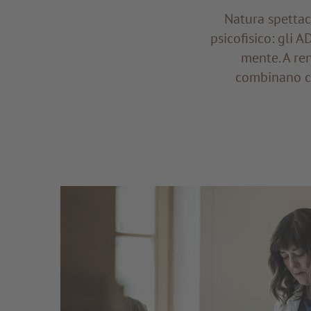
Natura spettaco
psicofisico: gli 
mente. A re
combinano co