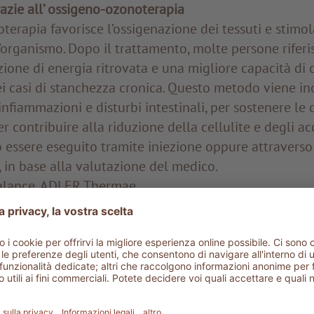
azie all’ ossigeno-ozonoterapia
terapia favorisce l’ossigenazione dei tessuti e stimol
l’organismo. Dopo il trattamento, molte persone rifer
ione di energia ritrovata e una migliore capacità di 
ei casi di stanchezza cronica. Questo metodo viene ino
infiammazioni e disturbi intestinali, per sostenere le 
 contribuire alla riduzione della cellulite e degli ac
essere eseguito tramite iniezione oppure attraverso 
 in base alla valutazione del medico.
alance, ADLER Thermae
 vitamine con la terapia infusionale
ronutrienti assunti attraverso l’alimentazione vengo
all’organismo. La terapia infusionale permette di su
do vitamine, minerali e antiossidanti direttamente nel
urando così un utilizzo rapido ed efficace. Cocktail in