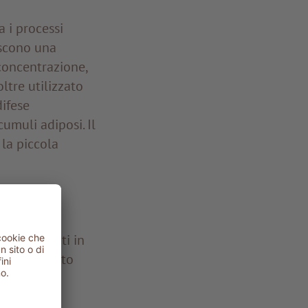
a i processi
iscono una
concentrazione,
ltre utilizzato
difese
cumuli adiposi. Il
la piccola
no assorbiti in
perare questo
 flusso
fusionali