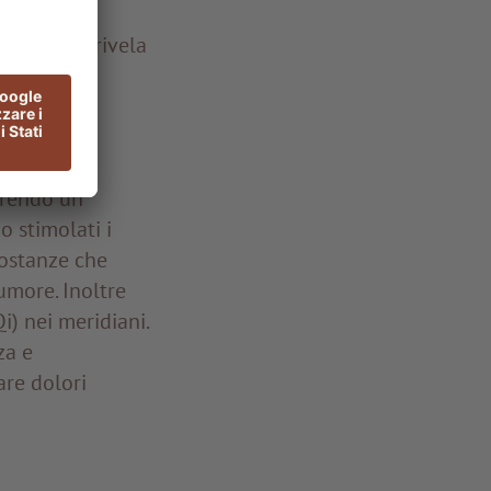
novamento
tamento si rivela
 malattia.
frendo un
 stimolati i
 sostanze che
’umore. Inoltre
i) nei meridiani.
za e
are dolori