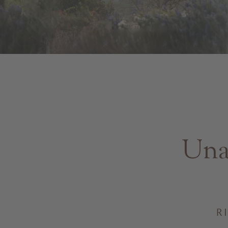
Una 
R