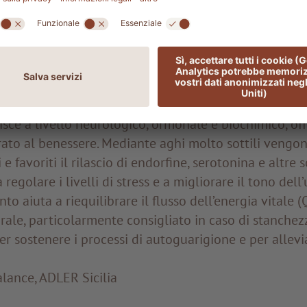
avoriscono il benessere generale, sostengono il rin
ano a contrastare i processi di invecchiamento. Il trat
periodi di forte stress o durante il recupero dopo una
lance, ADLER Thermae
equilibrare corpo e mente
sce a livello neurologico, ormonale e biochimico, of
ato al benessere. Mediante aghi molto sottili vengono
 e favoriti il rilascio di endorfine, serotonina e altre
regolare i livelli di stress e a migliorare il tono dell
o aiuta a riequilibrare il flusso dell’energia vitale (Q
ale, particolarmente consigliato in caso di stanchez
er sostenere i processi di autoguarigione e per allevi
lance, ADLER Sicilia