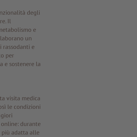
unzionalità degli
e. Il
l metabolismo e
 elaborano un
i rassodanti e
to per
a e sostenere la
ta visita medica
sì le condizioni
giori
online: durante
 più adatta alle