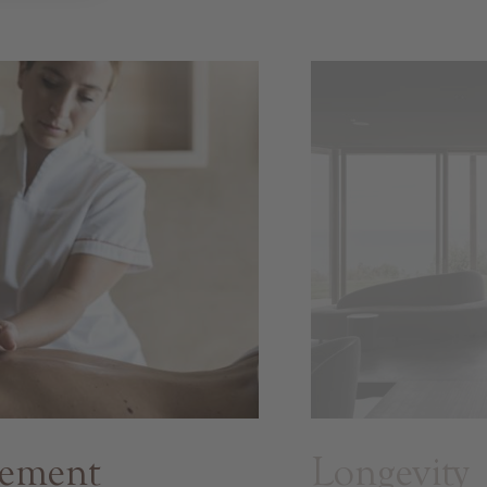
gement
Longevity