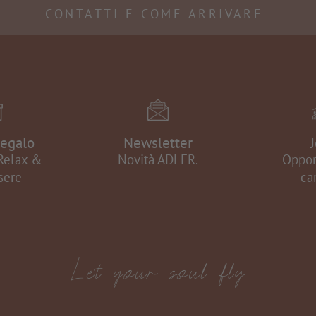
CONTATTI E COME ARRIVARE
egalo
Newsletter
Relax &
Novità ADLER.
Oppor
sere
car