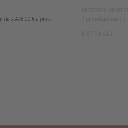
09.07.2026 - 05.01.
re da 2.428,00 € a pers.
7 pernottamenti
|
a 
DETTAGLI