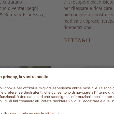
e catturano
e il recupero psicofisico
ono diventati segni
per rilassare e ricaricar
& Retreats. Espressivi,
più completa, i nostri 
medica e approcci terape
rigenerazione
DETTAGLI