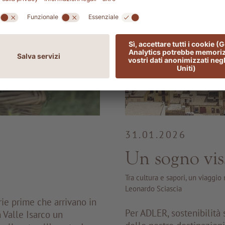
31.01.2026
Un sogno viss
Tra cultura e sapori, un viaggio
Leonardo Sciascia
rie prime che arrivano in
Per ADLER, sostenibilità 
 Valle Isarco un