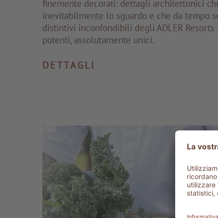
finemente decorati: dettagli architettonici ch
inevitabilmente lo sguardo e che da tempo s
distintivi inconfondibili degli ADLER Resorts 
potenti, assolutamente unici.
DETTAGLI