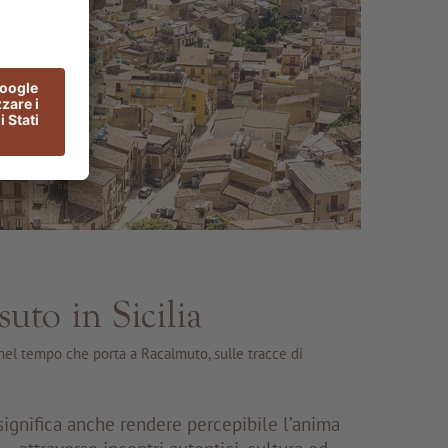
uto in Sicilia
 nel tempo che porta a Racalmuto, sulle tracce di
significa anche rendere percepibile l’anima