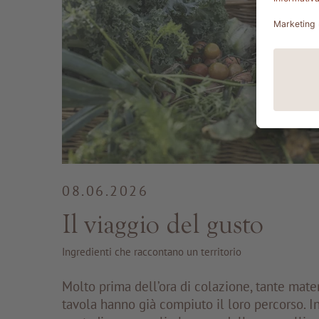
08.06.2026
Il viaggio del gusto
Ingredienti che raccontano un territorio
Molto prima dell’ora di colazione, tante mate
tavola hanno già compiuto il loro percorso. In