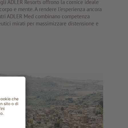
: gli ADLER Resorts offrono la cornice ideale
e corpo e mente. A rendere l’esperienza ancora
centri ADLER Med combinano competenza
utici mirati per massimizzare distensione e