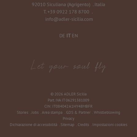
92010 Siculiana (Agrigento)
.
Italia
T.
+39 0922 178 8700
.
info@adler-sicilia.com
DE
IT
EN
©
2026
ADLER Sicilia
Part. IVA IT 06291381009
CIN: IT084042A1HY48MBFR
Stories
.
Jobs
.
Area stampa
.
GDS & Partner
.
Whistleblowing
Privacy
Dichiarazione di accessibilità
.
Sitemap
.
Credits
.
Impostazioni cookies