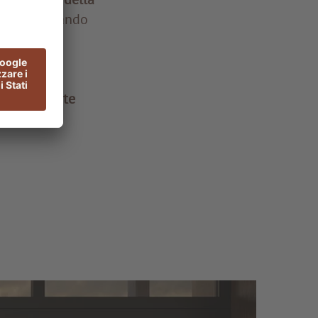
l
cacao
, dando
na cucina
tro dell’arte