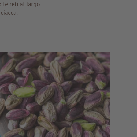
le reti al largo
Sciacca.