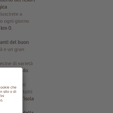
gica
iuscirete a
o ogni giorno
a km 0
.
manti del buon
tà e un gran
ecine di varietà
tutto il mondo
.
l’eredità dei
, spagnoli
- tutti
ssero sull’isola
li arabi
parazione della