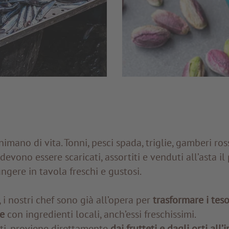
imano di vita. Tonni, pesci spada, triglie, gamberi ross
devono essere scaricati, assortiti e venduti all’asta il
ngere in tavola freschi e gustosi.
i nostri chef sono già all’opera per
trasformare i teso
e
con ingredienti locali, anch’essi freschissimi.
tti, proviene direttamente
dai frutteti e dagli orti all’