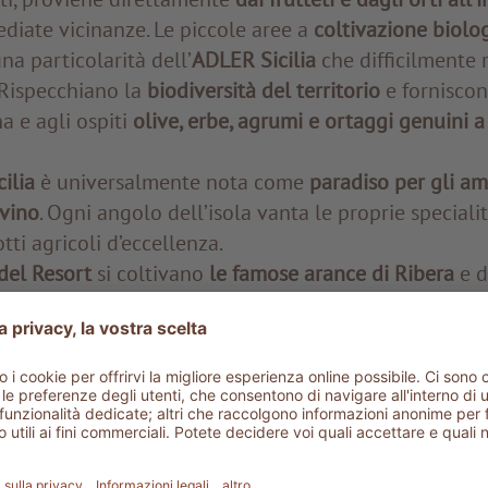
diate vicinanze. Le piccole aree a
coltivazione biolo
a particolarità dell’
ADLER Sicilia
che difficilmente r
 Rispecchiano la
biodiversità del territorio
e forniscon
a e agli ospiti
olive, erbe, agrumi e ortaggi genuini 
cilia
è universalmente nota come
paradiso per gli a
 vino
. Ogni angolo dell’isola vanta le proprie speciali
ti agricoli d’eccellenza.
del Resort
si coltivano
le famose arance di Ribera
e d
 ancora
pistacchi, mandorle, fichi e vini apprezzati in 
ferta culinaria straordinaria, grazie al buon clima e al
he vi hanno transitato.
Greci, arabi, normanni, francesi
l proprio segno, anche in cucina. I
greci
antichi
introdu
iele, le olive e diverse innovazioni nella viticoltura
.
G
pezie dell’Oriente
, insieme alla conoscenza della
pre