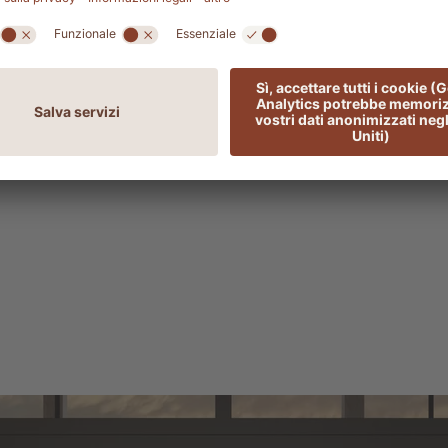
oli portarono
, oltre ai
pomodori
e ai
peperoni
, anche i
uzione del
famoso cioccolato di Modica
.
del Mediterraneo, si è evoluta nel corso di millenni u
che ha portato la
Sicilia
ad essere ancora oggi l’
epicen
erranea
.