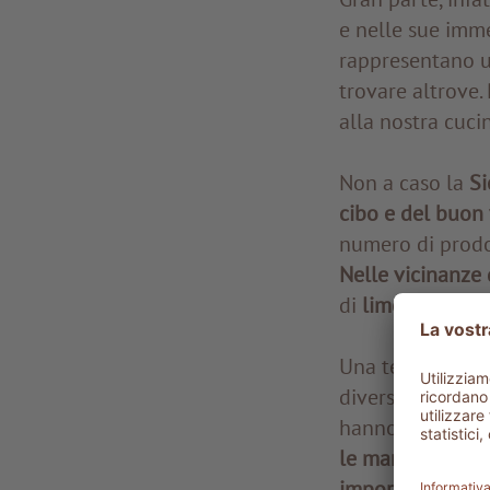
e nelle sue imme
rappresentano un
trovare altrove.
alla nostra cucin
Non a caso la
Si
cibo e del buon
numero di prodot
Nelle vicinanze 
di
limoni
. E poi
Una terra dall’of
diversi popoli c
hanno lasciato i
le mandorle, il m
importarono le s