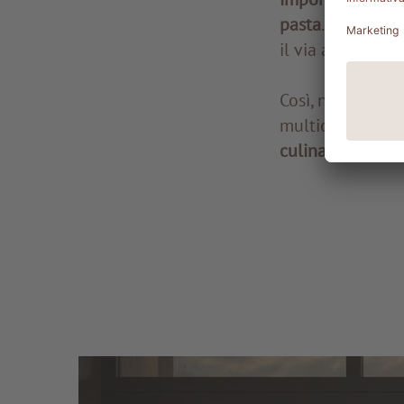
pasta
.
Gli spagn
il via alla prod
Così, nel cuore 
multiculturale 
culinaria medit