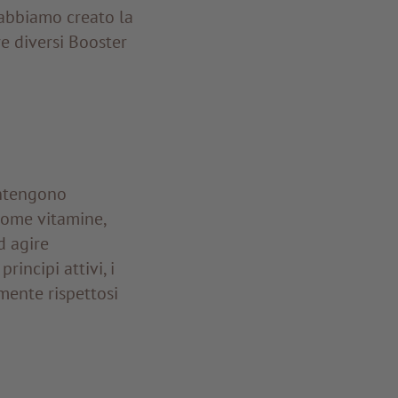
 abbiamo creato la
 diversi Booster
tengono
come vitamine,
d agire
incipi attivi, i
ente rispettosi