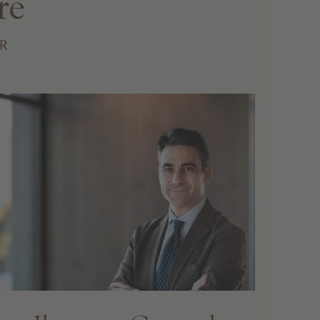
re
ER