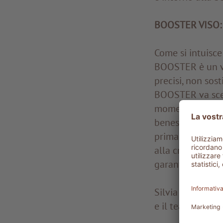
BOOSTER VISO:
Come si intuisce 
BOOSTER è un ve
precisi, non sost
BOOSTER va scel
momento. Può es
benessere alla p
prima del siero
alla crema abitu
garantisce un r
Silvia Mittelber
e il team dell’