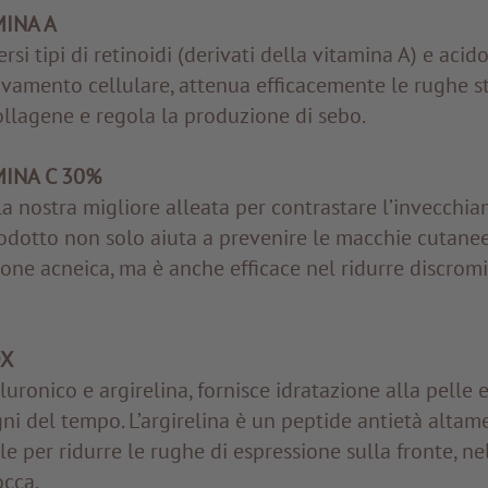
INA A
rsi tipi di retinoidi (derivati della vitamina A) e acido
ovamento cellulare, attenua efficacemente le rughe s
llagene e regola la produzione di sebo.
INA C 30%
la nostra migliore alleata per contrastare l’invecchi
odotto non solo aiuta a prevenire le macchie cutane
one acneica, ma è anche efficace nel ridurre discrom
X
luronico e argirelina, fornisce idratazione alla pelle e
gni del tempo. L’argirelina è un peptide antietà altam
le per ridurre le rughe di espressione sulla fronte, n
occa.