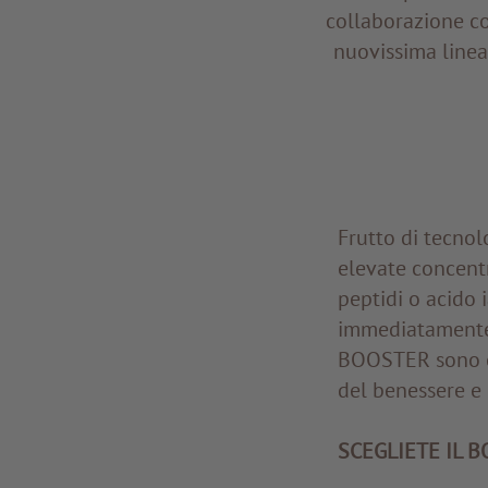
collaborazione co
nuovissima line
Frutto di tecnol
elevate concentr
peptidi o acido 
immediatamente. 
BOOSTER sono ef
del benessere e 
SCEGLIETE IL 