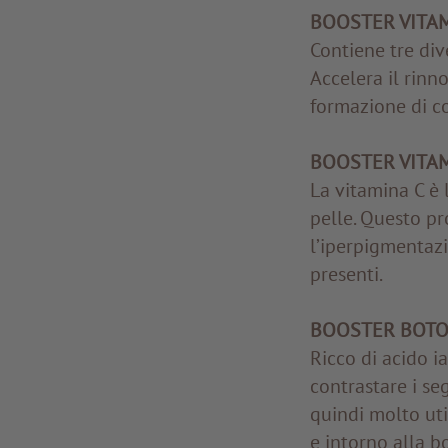
BOOSTER VITAM
Contiene tre dive
Accelera il rinn
formazione di co
BOOSTER VITAM
La vitamina C è 
pelle. Questo pr
l’iperpigmentazi
presenti.
BOOSTER BOTO
Ricco di acido ia
contrastare i se
quindi molto uti
e intorno alla b