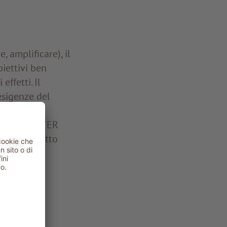
, amplificare), il
iettivi ben
effetti. Il
esigenze del
rzata di
are il BOOSTER
 del prodotto
cilmente e