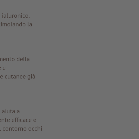
 ialuronico.
timolando la
amento della
e e
ie cutanee già
 aiuta a
ente efficace e
el contorno occhi