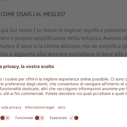
 COME USARLI AL MEGLIO?
già dal nome ( to boost in inglese significa potenziare
ro e proprio amplificatore della bellezza. Avendo ob
ituisce il siero o la crema abituale, ma ne amplifica gli 
to e aggiunto alla skincare quotidiana in base alle 
sere usato come trattamento d’urto per dare una sfe
elle, ma anche per periodi più lunghi. Si può applic
 e della crema viso oppure aggiungere qualche goccia
ale. Grazie alla texture fluida e leggera, si stende fa
apido assorbimento.
ger
ADLER SPA