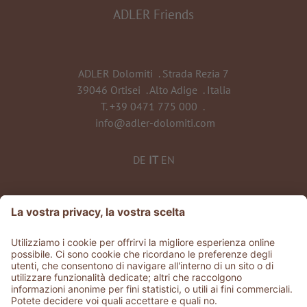
ADLER Friends
ADLER Dolomiti
.
Strada Rezia 7
39046 Ortisei
.
Alto Adige
.
Italia
T.
+39 0471 775 000
.
info@adler-dolomiti.com
DE
IT
EN
©
2026
ADLER Dolomiti
Part. IVA 0135 0320 212