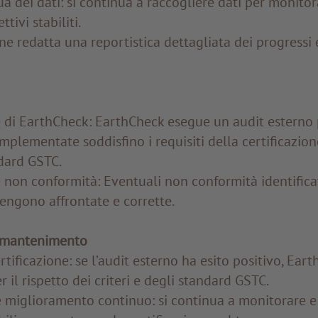
a dei dati: si continua a raccogliere dati per monitor
ttivi stabiliti.
ene redatta una reportistica dettagliata dei progressi 
e di EarthCheck: EarthCheck esegue un audit esterno p
implementate soddisfino i requisiti della certificazio
ndard GSTC.
 non conformità: Eventuali non conformità identific
vengono affrontate e corrette.
e mantenimento
rtificazione: se l’audit esterno ha esito positivo, Eart
r il rispetto dei criteri e degli standard GSTC.
miglioramento continuo: si continua a monitorare e 