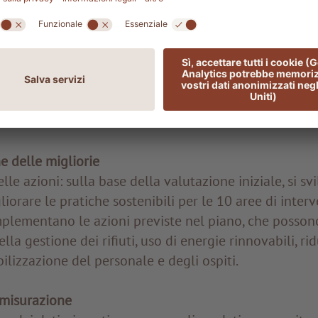
la certificazione EarthCheck in base ai criteri e agli s
iale
iene effettuato un audit interno per valutare lo stato
bili e identificare aree di miglioramento.
i raccolgono dati dettagliati sulle operazioni e l’impa
mico della struttura.
 delle migliorie
lle azioni: sulla base della valutazione iniziale, si s
iorare le pratiche sostenibili per le 10 aree di interv
mplementano le azioni previste nel piano, che posson
la gestione dei rifiuti, uso di energie rinnovabili, ri
ilizzazione del personale e degli ospiti.
misurazione