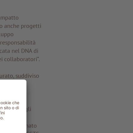
 impatto
no anche progetti
iluppo
 responsabilità
cata nel DNA di
i collaboratori“.
urato, suddiviso
iaramente gli
ato e informato