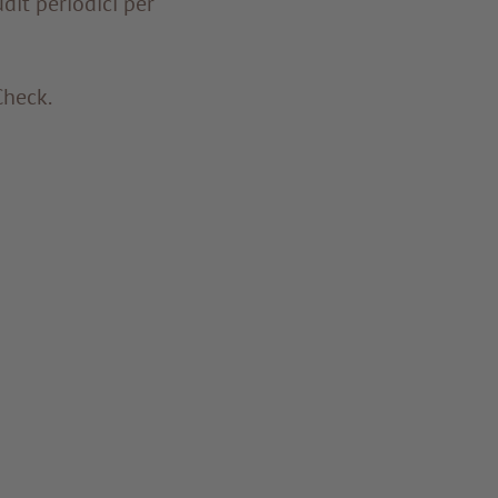
dit periodici per
Check.