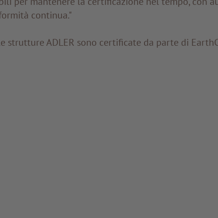
bili per mantenere la certificazione nel tempo, con au
formità continua."
le strutture ADLER sono certificate da parte di Earth