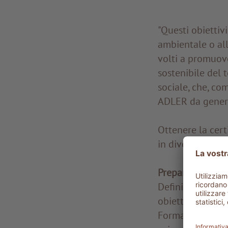
"Questi obiettiv
ambientale o all
volti a promuove
sostenibile del 
sociale, che, co
ADLER da generaz
Ottenere la cert
in diverse fasi:
Preparazione e
Definizione degl
obiettivi di sost
Formazione del 