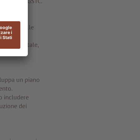
tardard del GSTC.
 attuale delle
tto ambientale,
viluppa un piano
ento.
o includere
duzione dei