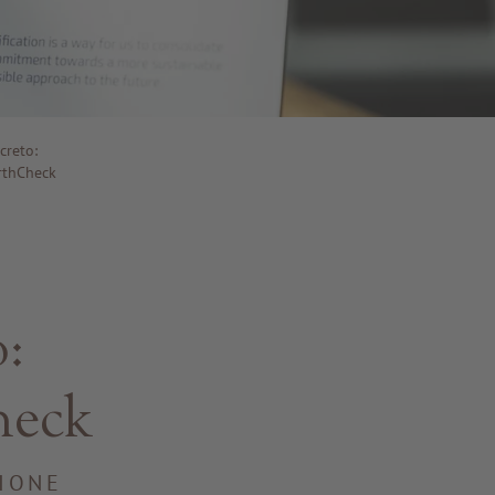
creto:
arthCheck
:
heck
ZIONE