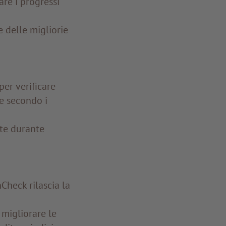
are i progressi
e delle migliorie
er verificare
ne secondo i
ate durante
hCheck rilascia la
migliorare le