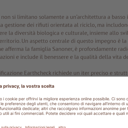
i non si limitano solamente a un‘architettura a basso
a gestione dei rifiuti orientata al riciclo, ma includo
re la diversità biologica e culturale, insieme allo sv
territorio. Un aspetto centrale di questo impegno è la
me afferma la famiglia Sanoner, è profondamente radi
ioni e include il benessere e la qualità della vita de
ificazione Earthcheck richiede un iter preciso e strutt
 Impegno
i obiettivi: ADLER Spa Resort & Lodges stabilisce ch
enibilità e l'impegno verso la certificazione.
Green Team: viene costituito un team dedicato, form