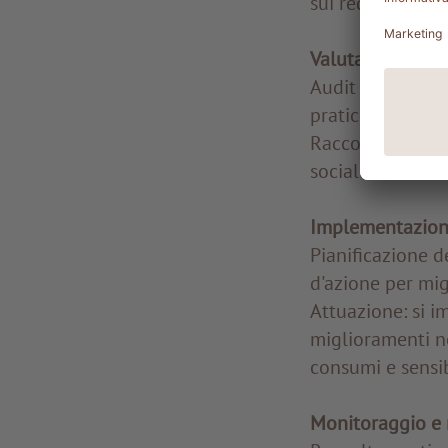
sui requisiti del
Valutazione Iniz
Audit interno: v
pratiche sosteni
Raccolta dati: s
sociale ed econo
Implementazione
Pianificazione de
d'azione per migl
Attuazione: si i
miglioramenti nel
consumi e sensib
Monitoraggio e 