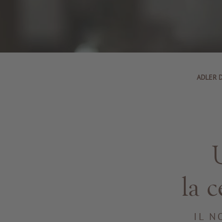
ADLER D
la 
IL N