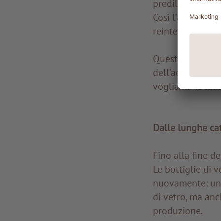
prediligiamo
det
Così l’acqua, al 
reintegrandosi n
Questi sono solo
dell’acqua e rien
vogliamo focaliz
Dalle lunghe cat
Fino alla fine d
Le bottiglie di v
nuovamente: un 
di vetro, ma anc
produzione.