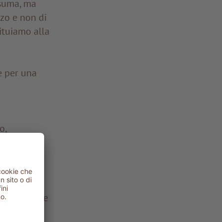
nsuma, ma
zzo e non di
ituiamo alla
e per una
o,
ni
che
e.
himiche
:
ualità delle
avanderie