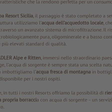
aratteristiche che la rendono perfetta per un consum
 Resort Sicilia
, il passaggio è stato completato a s
uttura utilizziamo l’
acqua dell’acquedotto locale
, ch
traverso un avanzato sistema di microfiltrazione. Il ri
robiologicamente pura, oligominerale e a basso cont
i più elevati standard di qualità.
DLER Alpe e Ritten
, immersi nello straordinario pa
ge, l’acqua di sorgente è sempre stata una scelta natu
a imbottigliamo l’
acqua fresca di montagna
in bottigl
sponibile per i nostri ospiti.
, in tutti i nostri Resorts offriamo la possibilità di
rie
 propria borracci
a con acqua di sorgente – un servi
o.