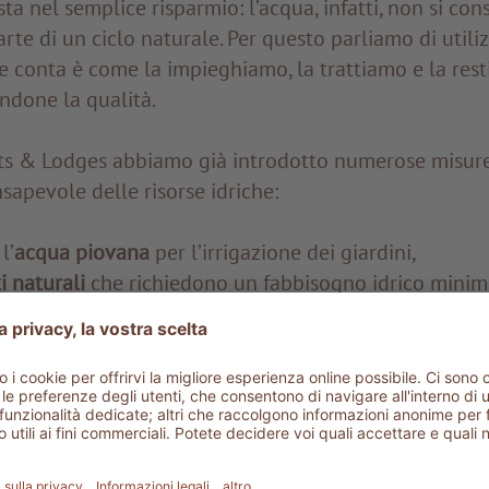
sta nel semplice risparmio: l’acqua, infatti, non si co
arte di un ciclo naturale. Per questo parliamo di utili
 conta è come la impieghiamo, la trattiamo e la rest
ndone la qualità.
rts & Lodges abbiamo già introdotto numerose misur
sapevole delle risorse idriche:
l’
acqua piovana
per l’irrigazione dei giardini,
i naturali
che richiedono un fabbisogno idrico minim
 in Sicilia disponiamo di
impianti di depurazione inter
 la reimmissione di acqua pulita nelle falde acquifer
e è inoltre dedicata alla
riduzione delle sostanze c
emi di filtraggio permettono di mantenere una buona q
so minimo di prodotti, mentre nella pulizia e nelle l