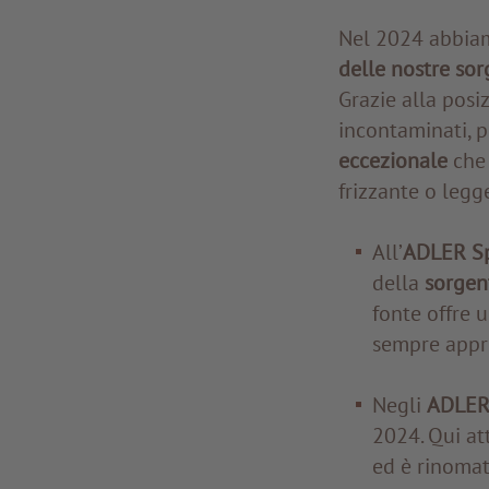
Nel 2024 abbia
delle nostre sor
Grazie alla posi
incontaminati, 
eccezionale
che 
frizzante o legg
All’
ADLER Sp
della
sorgen
fonte offre u
sempre appre
Negli
ADLER 
2024. Qui at
ed è rinomat