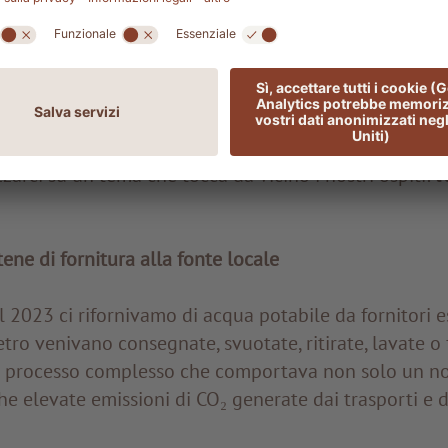
ergenti ecologici e biologici
conformi ai nostri stan
termine del suo ciclo, può tornare all’ambiente senza r
el suo percorso naturale.
 alcuni esempi di un impegno che va oltre la gestion
tra nella nostra visione di sostenibilità. In questo art
zarci su un tema che tocca da vicino i nostri ospiti:
l
ene di fornitura alla fonte locale
el 2023 ci rifornivamo di acqua potabile da fornitori e
etro venivano consegnate, svuotate, ritirate, lavate o 
processo complesso che comportava non solo un not
he elevate emissioni di CO₂ generate dai trasporti e da