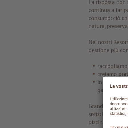
La risposta non 
continua a far p
consumo: ciò che
natura, preserva
Nei nostri Reso
gestione più con
raccogliamo 
creiamo
prat
in Toscana e
garantiscono
Grande attenzion
sofisticati sist
piscine con un u