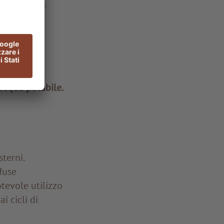
dard ADLER.
ischi,
e diretta
icolo, però,
’acqua potabile.
sterni.
fuse
evole utilizzo
i cicli di