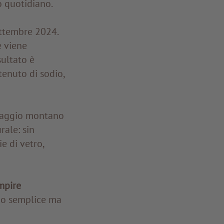
o quotidiano.
ettembre 2024.
e viene
sultato è
enuto di sodio,
esaggio montano
rale: sin
ie di vetro,
mpire
zio semplice ma