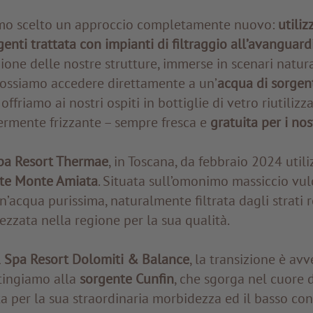
mo scelto un approccio completamente nuovo:
utiliz
genti trattata con impianti di filtraggio all’avanguard
zione delle nostre strutture, immerse in scenari natura
possiamo accedere direttamente a un’
acqua di sorgent
offriamo ai nostri ospiti in bottiglie di vetro riutilizza
ermente frizzante – sempre fresca e
gratuita per i nost
a Resort Thermae
, in Toscana, da febbraio 2024 util
te Monte Amiata
. Situata sull’omonimo massiccio vul
n’acqua purissima, naturalmente filtrata dagli strati r
zzata nella regione per la sua qualità.
Spa Resort Dolomiti & Balance
, la transizione è av
tingiamo alla
sorgente Cunfin
, che sgorga nel cuore 
a per la sua straordinaria morbidezza ed il basso co