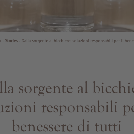
a
.
Stories
.
Dalla sorgente al bicchiere: soluzioni responsabili per il bene
la sorgente al bicchi
uzioni responsabili pe
benessere di tutti