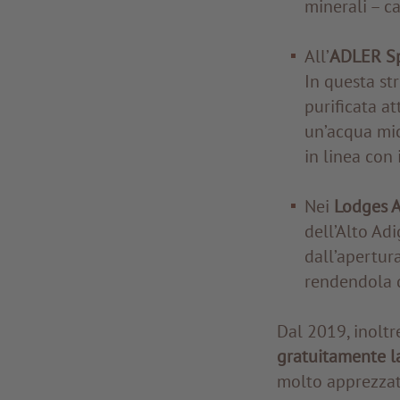
minerali – c
All’
ADLER Spa
In questa str
purificata at
un’acqua mic
in linea con 
Nei
Lodges A
dell’Alto Adi
dall’apertur
rendendola di
Dal 2019, inoltre
gratuitamente la
molto apprezzat