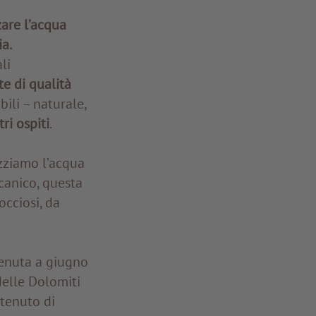
zare l’acqua
ia.
li
e di qualità
bili – naturale,
ri ospiti
.
izziamo l’acqua
canico, questa
occiosi, da
venuta a giugno
delle Dolomiti
ntenuto di