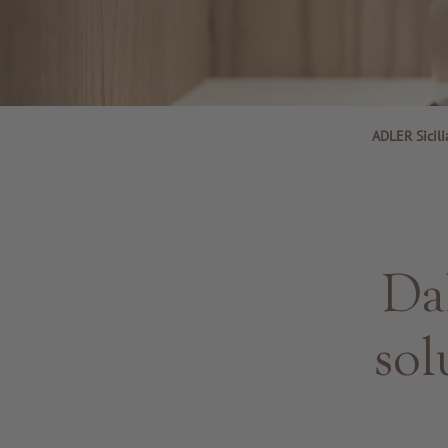
ADLER Sicili
Dal
sol