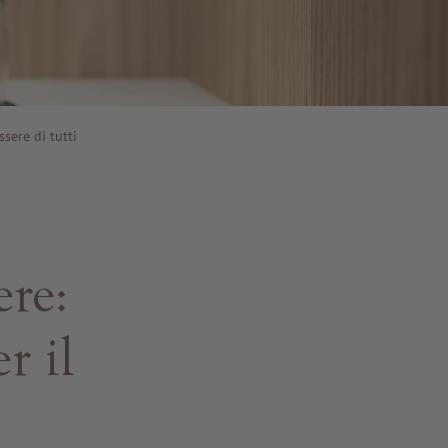
ssere di tutti
ere:
r il