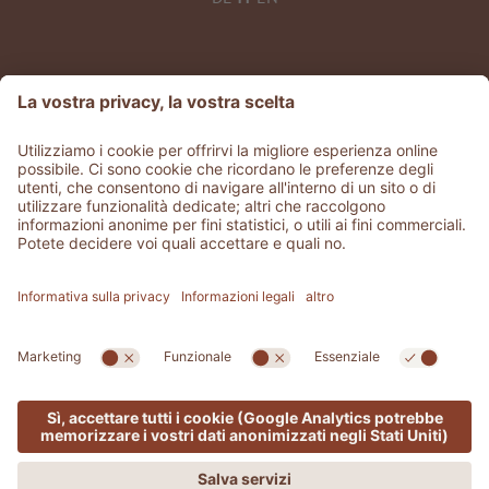
©
2026
ADLER Thermae
Part. IVA IT 02329600213
CIN: IT052030A15USLIOOJ
Stories
.
Jobs
.
Area stampa
.
GDS & Partner
.
Condizioni
generali
.
Whistleblowing
Privacy
Dichiarazione di accessibilità
.
Sitemap
.
Credits
.
Impostazioni cookies