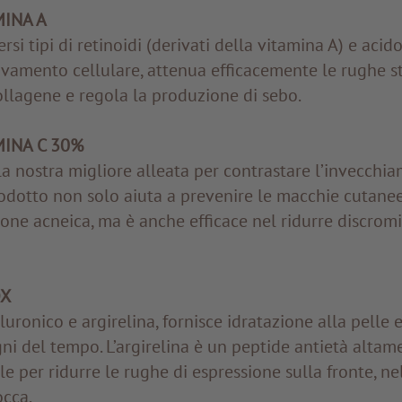
INA A
rsi tipi di retinoidi (derivati della vitamina A) e acido
ovamento cellulare, attenua efficacemente le rughe s
llagene e regola la produzione di sebo.
INA C 30%
la nostra migliore alleata per contrastare l’invecchi
odotto non solo aiuta a prevenire le macchie cutane
one acneica, ma è anche efficace nel ridurre discrom
X
luronico e argirelina, fornisce idratazione alla pelle e
gni del tempo. L’argirelina è un peptide antietà altam
le per ridurre le rughe di espressione sulla fronte, n
occa.