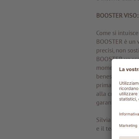
BOOSTER VISO:
Come si intuisce 
BOOSTER è un ve
precisi, non sost
BOOSTER va scel
momento. Può es
benessere alla p
prima del siero
alla crema abitu
garantisce un r
Silvia Mittelber
e il team dell’