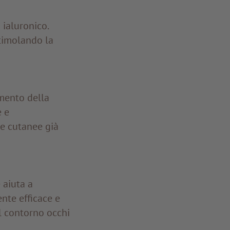
 ialuronico.
timolando la
amento della
e e
ie cutanee già
 aiuta a
ente efficace e
el contorno occhi