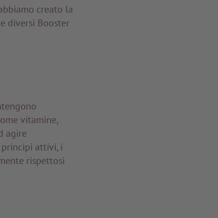
 abbiamo creato la
 diversi Booster
tengono
come vitamine,
d agire
incipi attivi, i
ente rispettosi