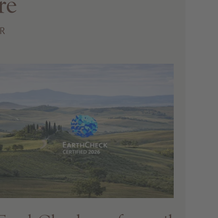
re
ER