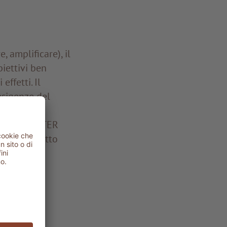
, amplificare), il
iettivi ben
effetti. Il
esigenze del
rzata di
are il BOOSTER
 del prodotto
cilmente e