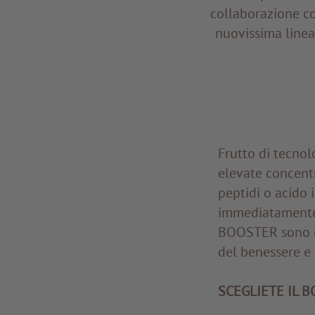
collaborazione co
nuovissima line
Frutto di tecnol
elevate concentr
peptidi o acido 
immediatamente. 
BOOSTER sono ef
del benessere e 
SCEGLIETE IL 