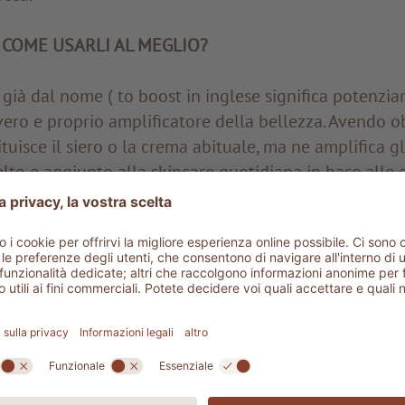
 COME USARLI AL MEGLIO?
già dal nome ( to boost in inglese significa potenziare
ro e proprio amplificatore della bellezza. Avendo ob
ituisce il siero o la crema abituale, ma ne amplifica gli 
to e aggiunto alla skincare quotidiana in base alle 
sere usato come trattamento d’urto per dare una sfe
elle, ma anche per periodi più lunghi. Si può applic
 e della crema viso oppure aggiungere qualche goccia
ale. Grazie alla texture fluida e leggera, si stende fa
apido assorbimento.
ger
ADLER SPA