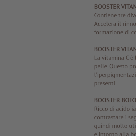
BOOSTER VITAM
Contiene tre dive
Accelera il rinn
formazione di co
BOOSTER VITAM
La vitamina C è 
pelle. Questo pr
l’iperpigmentazi
presenti.
BOOSTER BOTO
Ricco di acido ia
contrastare i se
quindi molto uti
e intorno alla b