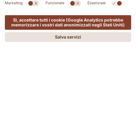
ADLER FRIENDS
MENU
OFFERTE
PHONE
RICHIEDI
PRENOTA
ADLER Friends: Magic - Toscana
OFFERTA ESCLUSIVA ADLER FRIENDS
CLUB!
Regalatevi Momenti "Magici" alla Spa! Scegliete la
vostra offerta esclusiva
ADLER Friends Magic
tra:
Sconto di € 50 a persona
sulla quota camera
+ €
50 Buono Spa a persona
da usufruire al centro
benessere, prenotando un soggiorno di minimo
3