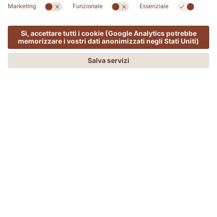
SPA & MED
MENU
OFFERTE
PHONE
RICHIEDI
PRENOTA
Ayurveda Experience
L'ANTICA SAPIENZA INDIANA AYURVEDA
PER IL VOSTRO BENESSERE
Scoprite i trattamenti Ayurvedici dell'ADLER SPA,
rituali di benessere volti al raggiungimento di un
equilibrio psico-fisico ottimale.
Soggiorno con incluso lo speciale pacchetto
"
AYURVEDA EXPERIENCE"
che include i seguenti