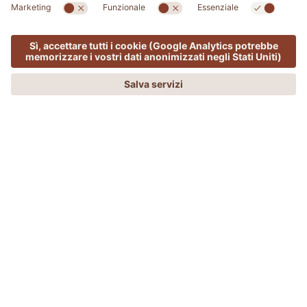
FOOD & NATURE
MENU
OFFERTE
PHONE
RICHIEDI
PRENOTA
Enjoy Tuscany
SCOPRI I PIACERI AUTENTICI DELLA
TOSCANA CON ESPERIENZE SPA E
GOURMET
Vivi la Toscana al meglio
! Concediti il benessere delle
acque termali rigeneranti, trattamenti spa di lusso ed
esperienze con protagonisti raffinate delizie gourmet.
Pacchetto speciale con incluso: