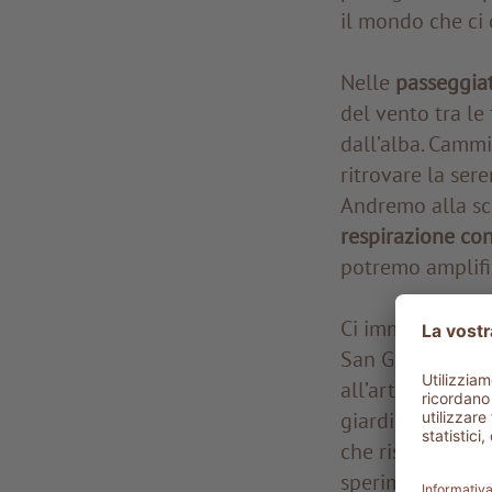
il mondo che ci 
Nelle
passeggia
del vento tra le
dall’alba. Cammin
ritrovare la sere
Andremo alla sco
respirazione co
potremo amplifica
Ci immergerem
San Giovanni d'A
all’artista amer
giardini e enigm
che risveglia cu
sperimentare
va