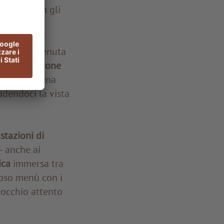
 legame con gli
neti della Tenuta
la
meditazione
sso la cantina
odendoci la vista
stazioni di
– anche ai
ica
immersa tra
toso menù con i
 occhio attento