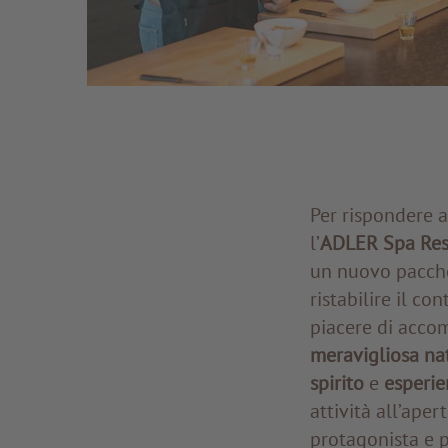
Per rispondere ai
l’
ADLER Spa Res
un nuovo pacchet
ristabilire il co
piacere di acco
meravigliosa nat
spirito
e
esperie
attività all’ape
protagonista e p