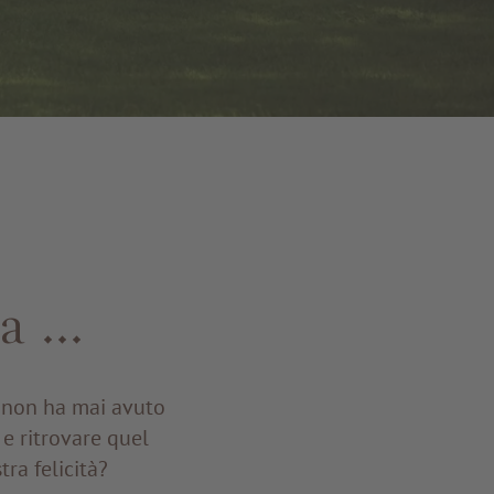
ra …
i non ha mai avuto
a e ritrovare quel
ra felicità?