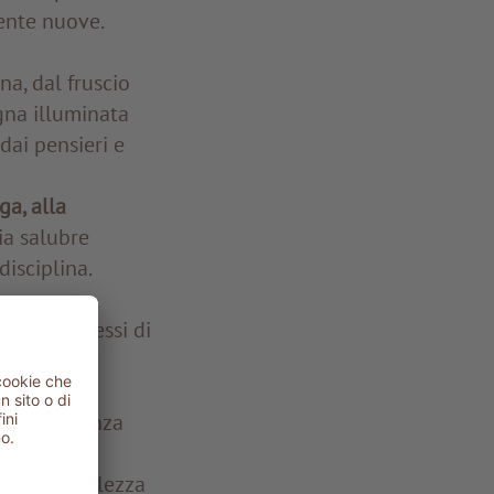
ente nuove.
na, dal fruscio
agna illuminata
 dai pensieri e
ga, alla
ria salubre
disciplina.
naia
nei pressi di
o si deve
, fontane,
 un’esperienza
le per
a consapevolezza