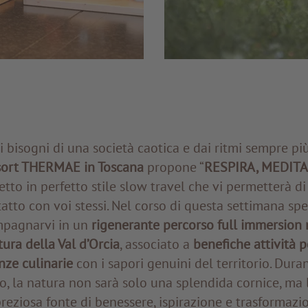
 bisogni di una società caotica e dai ritmi sempre più 
ort THERMAE in Toscana
propone “
RESPIRA, MEDIT
to in perfetto stile slow travel che vi permetterà di 
ntatto con voi stessi. Nel corso di questa settimana spe
mpagnarvi in un
rigenerante percorso full immersion 
ura della Val d’Orcia
, associato a
benefiche attività p
nze culinarie
con i sapori genuini del territorio. Dura
rto, la natura non sarà solo una splendida cornice, ma 
reziosa fonte di benessere, ispirazione e trasformaz