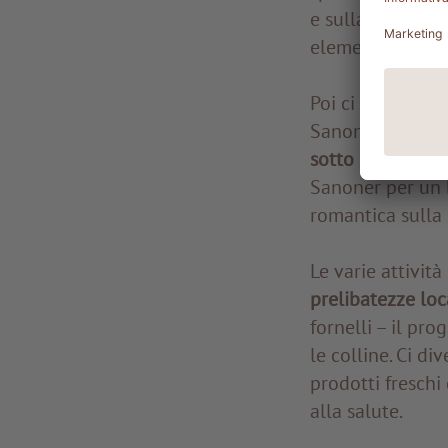
e sulla concentr
elementi della n
Poi ci aspettano
Sanoner. Avvolti
sotto le stelle
. 
Sanoner per un b
romantica sulla 
Le varie attivit
prelibatezze loc
fornelli – il p
le colline. Ci d
prodotti freschi
alla salute.