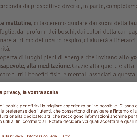
circonda da prospettive diverse, in parte, completam
te mattutine
, ci lasceremo guidare dai suoni della fau
 foglie, dai profumi dei boschi, dai colori della camp
are al ritmo del nostro respiro, ci aiuterà a liberarci
nità.
perta di luoghi pieni di energia che invitano allo
yo
nsapevole, alla meditazione
. Grazie alla quiete e all’a
re tutti i benefici fisici e mentali associati a questa 
o anche
nell’atmosfera incantata del Bosco della Rag
sso (Siena). La realizzazione di questo parco boschiv
icano Sheppard Craige. Passeggiare tra maestosi alberi
atiche sculture in terracotta e bronzo è già di per sé
riosità e stupore. Ma il parco è anche la location idea
ri esercizi mindfulness
– una pratica incentrata sull