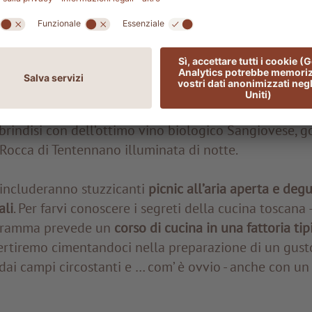
azione – che ci faranno percepire il nostro profondo
atura.
 le
passeggiate al chiaro di luna
tra gli uliveti e i vig
 dal silenzio di questa oasi di pace ci dedicheremo al
Proseguiremo, all’insegna del gusto: faremo tappa pre
rindisi con dell’ottimo vino biologico Sangiovese, g
Rocca di Tentennano illuminata di notte.
à includeranno stuzzicanti
picnic all’aria aperta e degu
ali
. Per farvi conoscere i segreti della cucina toscana 
rogramma prevede un
corso di cucina in una fattoria tip
ivertiremo cimentandoci nella preparazione di un gus
 dai campi circostanti e … com’ è ovvio - anche con un