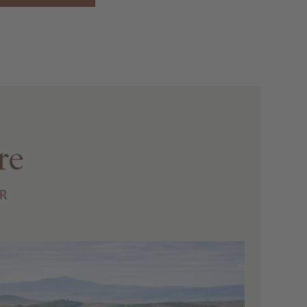
re
ER