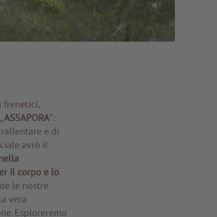
frenetici,
A, ASSAPORA
”:
rallentare e di
ciale avrò il
nella
er il corpo e lo
nte le nostre
la vera
ione. Esploreremo