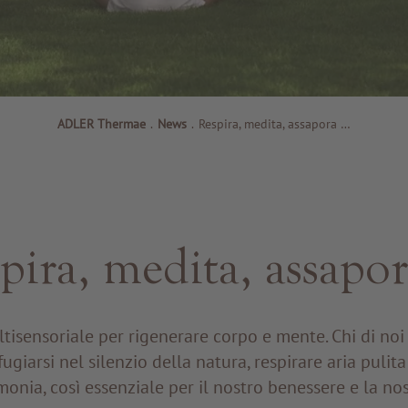
ADLER Thermae
.
News
.
Respira, medita, assapora …
pira, medita, assapo
tisensoriale per rigenerare corpo e mente. Chi di no
ifugiarsi nel silenzio della natura, respirare aria pulit
monia, così essenziale per il nostro benessere e la nost