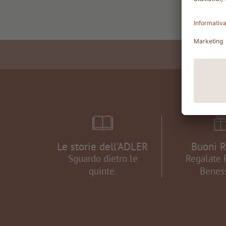
Le storie dell'ADLER
Buoni R
Sguardo dietro le
Regalate 
quinte.
Benes