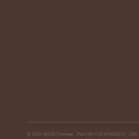
©
2026
ADLER Thermae
.
Part. IVA IT 02329600213
.
CIN: