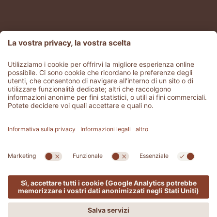
©
2026
ADLER Thermae
Part. IVA IT 02329600213
CIN: IT052030A15USLIOOJ
Stories
.
Jobs
.
Area stampa
.
GDS & Partner
.
Condizioni
generali
.
Whistleblowing
Privacy
Dichiarazione di accessibilità
.
Sitemap
.
Credits
.
Impostazioni cookies