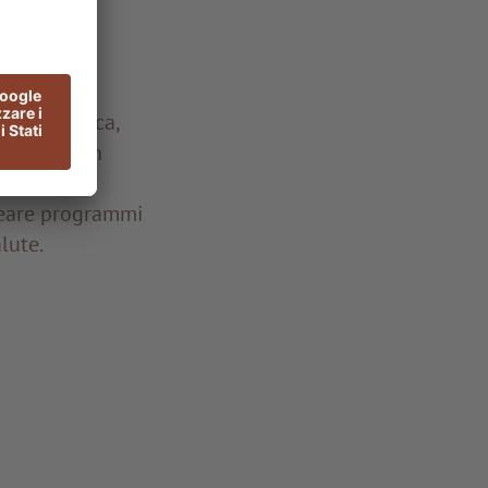
,
atosi epatica,
via anche in
Resort
reare programmi
lute.