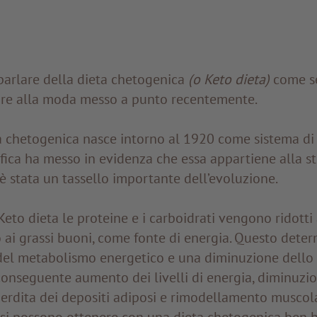
parlare della dieta chetogenica
(o Keto dieta)
come se
re alla moda messo a punto recentemente.
ta chetogenica nasce intorno al 1920 come sistema di 
tifica ha messo in evidenza che essa appartiene alla st
è stata un tassello importante dell’evoluzione.
 Keto dieta le proteine e i carboidrati vengono ridotti
 ai grassi buoni, come fonte di energia. Questo dete
el metabolismo energetico e una diminuzione dello 
conseguente aumento dei livelli di energia, diminuzio
perdita dei depositi adiposi e rimodellamento muscol
 si possono ottenere con una dieta chetogenica ben bi