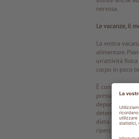
nervosa.
Le vacanze, il 
La vostra vacan
alimentare. Pian
un’attività fisi
corpo in poco te
È consigliato abb
presso il nostro
depurativo, e a 
determinati cibi
dieta migliora a
ripercussioni pos