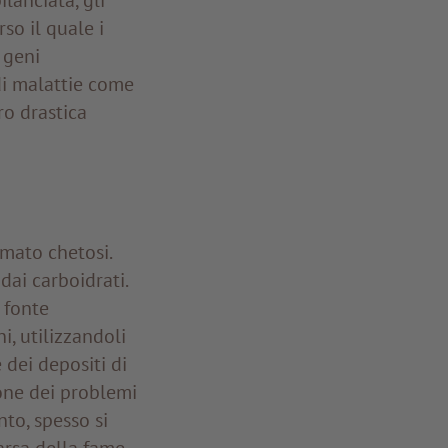
so il quale i
 geni
di malattie come
ro drastica
mato chetosi.
dai carboidrati.
 fonte
i, utilizzandoli
dei depositi di
ione dei problemi
nto, spesso si
arsa della fame