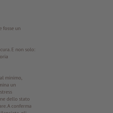
 fosse un
cura. E non solo:
oria
 al minimo,
rmina un
stress
ne dello stato
are. A conferma
lanciata, gli