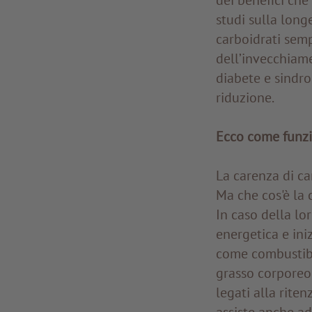
studi sulla long
carboidrati sempl
dell’invecchiam
diabete e sindro
riduzione.
Ecco come funzi
La carenza di ca
Ma che cos'è la 
In caso della lo
energetica e iniz
come combustibi
grasso corporeo,
legati alla rite
assiste anche a