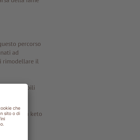
questo percorso
inati ad
 rimodellare il
ti disponibili
atorio e
nzione di
igerente. La keto
le, con