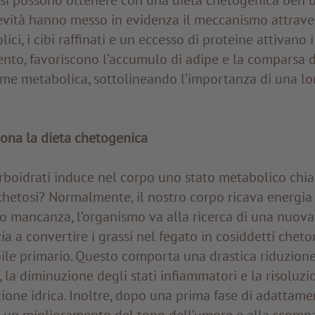
evità hanno messo in evidenza il meccanismo attraver
ici, i cibi raffinati e un eccesso di proteine attivano i
ento, favoriscono l’accumulo di adipe e la comparsa 
me metabolica, sottolineando l’importanza di una lo
ona la dieta chetogenica
rboidrati induce nel corpo uno stato metabolico chia
chetosi? Normalmente, il nostro corpo ricava energia 
ro mancanza, l’organismo va alla ricerca di una nuova
ia a convertire i grassi nel fegato in cosiddetti cheton
le primario. Questo comporta una drastica riduzione 
 la diminuzione degli stati infiammatori e la risoluz
nzione idrica. Inoltre, dopo una prima fase di adattame
d un miglioramento del tono dell’umore e alla scomp