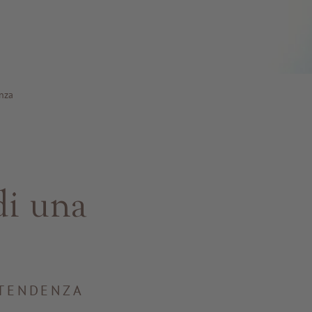
enza
di una
 TENDENZA