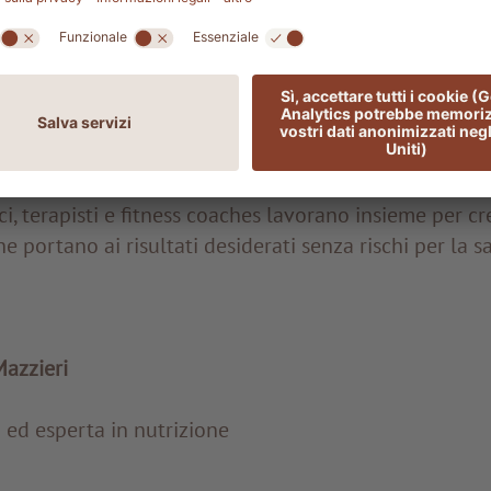
a questo tipo di dieta?
ca, sovrappeso, grasso addominale, ritenzione idrica
ia, disturbi della menopausa, insulino-resistenza, ste
oni che suggeriscono di seguire una keto dieta. Tutta
ndamentale essere seguiti da esperti. All'ADLER Spa 
, terapisti e fitness coaches lavorano insieme per c
e portano ai risultati desiderati senza rischi per la sa
Mazzieri
 ed esperta in nutrizione