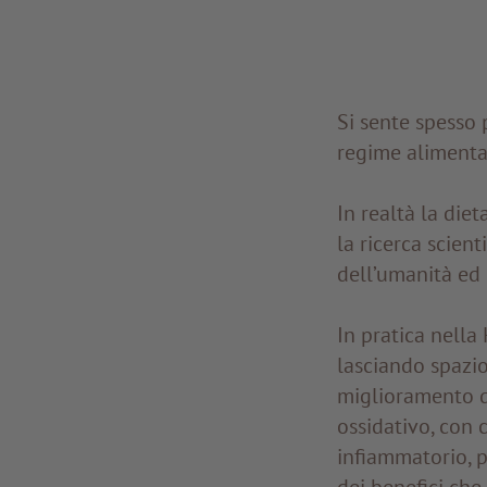
Si sente spesso 
regime alimenta
In realtà la die
la ricerca scien
dell’umanità ed 
In pratica nella
lasciando spazio
miglioramento d
ossidativo, con 
infiammatorio, 
dei benefici che