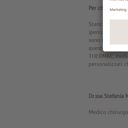
Per chi è indicat
Stanchezza croni
ipercolesterolem
sono le indicazi
questo caso è fo
THERMAE, medici
personalizzati ch
Dr.ssa Stefania 
Medico chirurgo