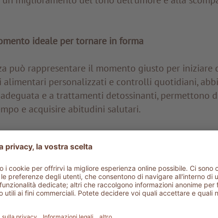
momento ideale per tornare in forma
za può rappresentare il momento giusto per iniziare 
i alimentari personalizzati e controlli quotidiani, abb
ca adeguata e a trattamenti detossinanti, permettono di
mpo e acquisire abitudini salutari.
inare alla Keto dieta integratori specifici, anche ques
 centro di salute, per potenziarne l’effetto antinfiamm
un test di intolleranze alimentari per eliminare l’assu
 e ripristinare il buon funzionamento dell’apparato d
nche il microbiota, ovvero la flora batterica intestina
itive sul benessere e sulla salute.