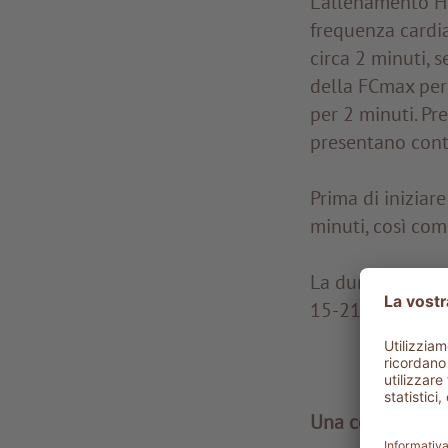
L'allenamento HI
frequenza cardi
circa 2 minuti, 
della FCmax per
per 2 minuti. Pr
presentano contr
Prima di iniziar
minuti, così com
La durata totale
15-21‘ di HIIT +
Una combinazion