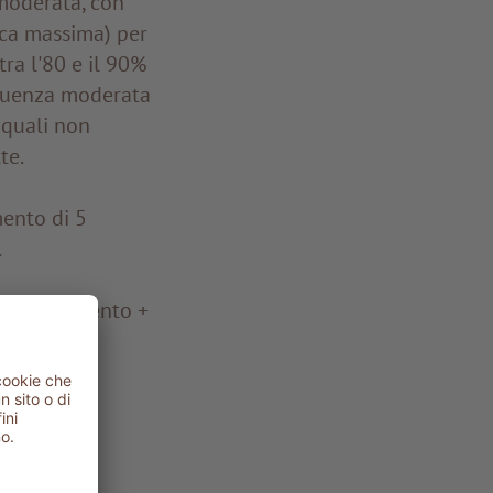
 moderata, con
aca massima) per
ra l'80 e il 90%
equenza moderata
 quali non
te.
mento di 5
.
’ riscaldamento +