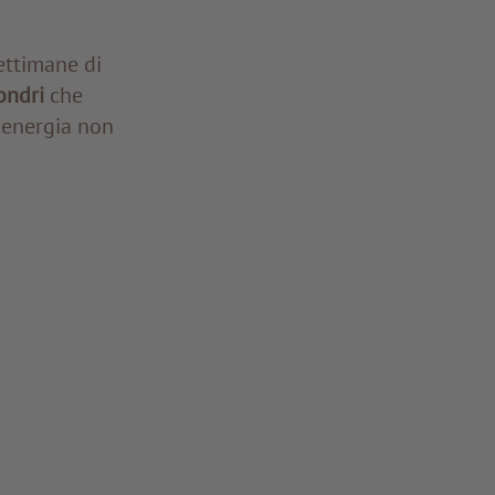
ettimane di
ondri
che
ù energia non