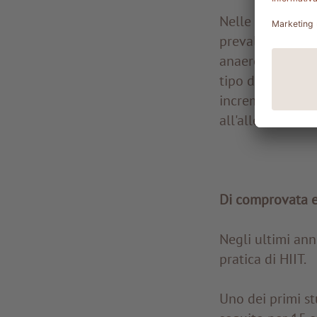
Nelle fasi a mod
prevalente di li
anaerobico con 
tipo di allenam
incremento del 
all'allenamento.
Di comprovata e
Negli ultimi ann
pratica di HIIT.
Uno dei primi stu