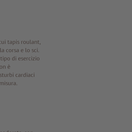
ui tapis roulant,
a corsa e lo sci.
tipo di esercizio
non è
sturbi cardiaci
 misura.