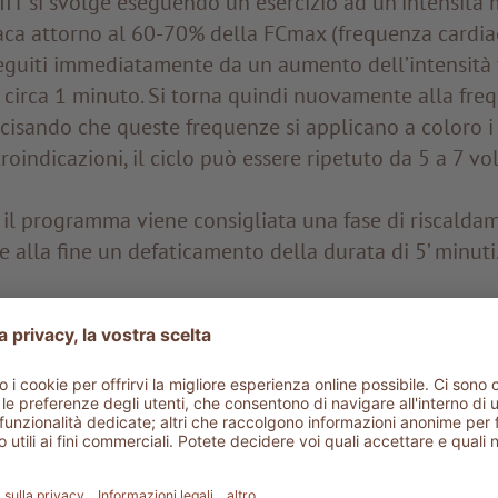
IT si svolge eseguendo un esercizio ad un’intensità
aca attorno al 60-70% della FCmax (frequenza cardi
seguiti immediatamente da un aumento dell’intensità t
 circa 1 minuto. Si torna quindi nuovamente alla fr
ecisando che queste frequenze si applicano a coloro i
oindicazioni, il ciclo può essere ripetuto da 5 a 7 vol
e il programma viene consigliata una fase di riscalda
e alla fine un defaticamento della durata di 5’ minuti
 della sessione va da 25 a 30 minuti così suddivisi: 5
 5’ defaticamento
e ideale tra allenamento aerobico e anaerobico