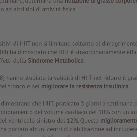
settimane, determina una
riduzione di grasso corpore
o ad altri tipi di attività fisica.
ositivi di HIIT non si limitano soltanto al dimagriment
008) ha dimostrato che HIIT è straordinariamente effi
ffetti della
Sindrome Metabolica
.
8) hanno studiato la validità di HIIT nel ridurre il gra
del tronco e nel
migliorare la resistenza insulinica
.
 dimostrano che HIIT, praticato 3 giorni a settimana 
glioramento del volume cardiaco del 10% con un a
el ventricolo sinistro del 12%. Questo
miglioramento
ha portato alcuni centri di riabilitazione ad includer