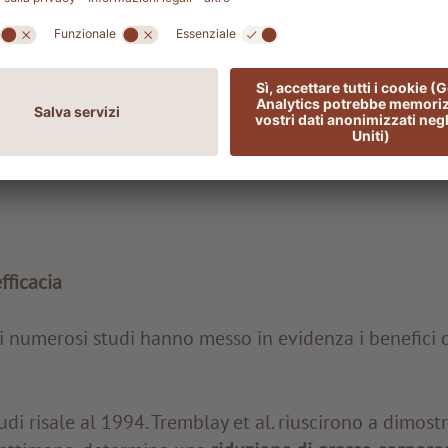
erata intensità HIIT sfrutta il metabolismo aerobico
pidi, mentre nelle fasi ad alta intensità viene stimola
consumo prevalente di carboidrati. Uno dei motivi pe
ento riduce il grasso corporeo è che tale combinazio
metabolismo basale che perdura per le 24 ore succes
fficacia
i numerosi studi hanno messo in evidenza i benefici d
di risale al 1994. Tremblay et al. riuscirono a dimostr