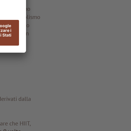
 con consumo
to il metabolismo
r cui questo
ne induce un
sive
erivati dalla
are che HIIT,