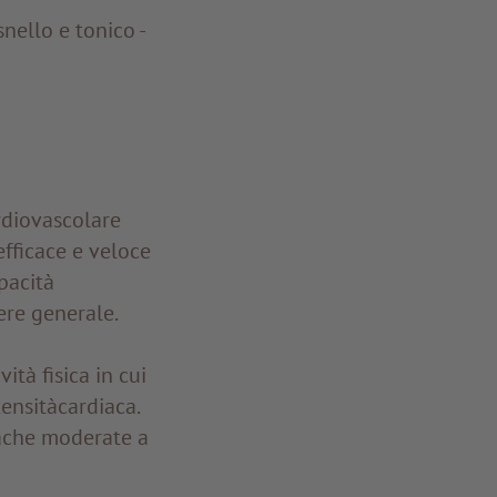
ello e tonico -
diovascolare
efficace e veloce
pacità
ere generale.
tà fisica in cui
tensitàcardiaca.
iache moderate a