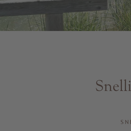
Snell
SN