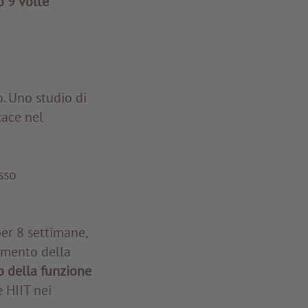
o 9 volte
o. Uno studio di
cace nel
sso
per 8 settimane,
umento della
 della funzione
e HIIT nei