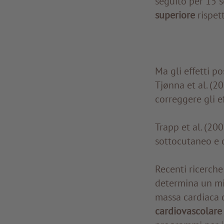
seguito per 15 
superiore
rispett
Ma gli effetti p
Tjønna et al. (2
correggere gli e
Trapp et al. (200
sottocutaneo e 
Recenti ricerche
determina un mi
massa cardiaca d
cardiovascolare