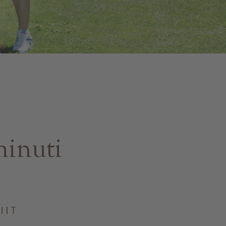
minuti
IIT