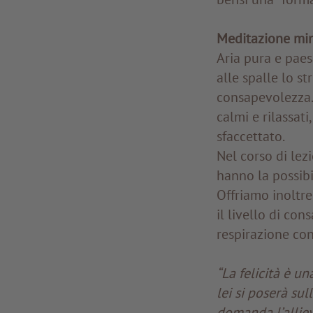
Meditazione min
Aria pura e paes
alle spalle lo st
consapevolezza. 
calmi e rilassat
sfaccettato.
Nel corso di lezi
hanno la possibi
Offriamo inoltre
il livello di co
respirazione co
“La felicità è una
lei si poserà sul
domanda l’allievo