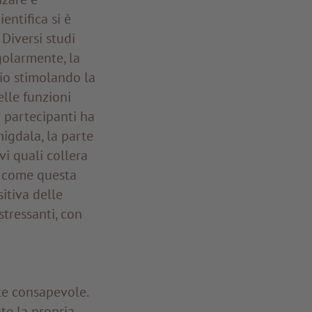
entifica si è
 Diversi studi
golarmente, la
pio stimolando la
elle funzioni
i partecipanti ha
igdala, la parte
vi quali collera
e come questa
itiva delle
stressanti, con
te consapevole.
te la propria