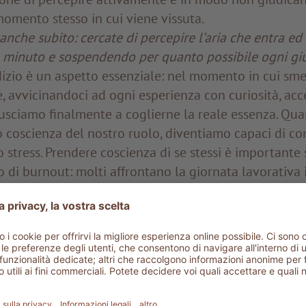
omento stesso in cui viene vissuta.
anche subito: cercate di percepire l’aria che entra ed
1 minuto e sospendendo per quanto possibile ogni giu
dizio è un aspetto essenziale: nel momento in cui sme
, avvicinandoci ad ogni esperienza con curiosità, acc
usciamo finalmente a coglierne la reale essenza. Qu
 coscienza del nostro ruolo, diventiamo capaci di co
o stress. Prendere coscienza di se stessi è importante
io di burnout: molti affrontano la giornata lavorativa
rando i segnali del corpo, senza riuscire più a perce
ogno di movimento oppure di una pausa.
ici della meditazione mindfulness
 consapevolezza aiuta non solo a ridurre i ritmi stress
nche a rinforzare un sistema immunitario indebolito 
. Può inoltre migliorare la qualità di vita di chi soffre 