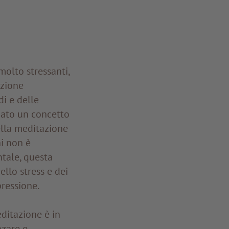
molto stressanti,
azione
i e delle
ppato un concetto
ella meditazione
i non è
ntale, questa
llo stress e dei
pressione.
ditazione è in
nzare e