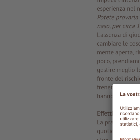
esperienza nel m
Potete provarla 
naso, per circa 
L’assenza di giu
cambiare le cose
mente aperta, ri
poco, prendiamo
gestire meglio l
fronte del risch
frenetico e igno
hanno sete, bis
Effetti terapeut
La pratica della
quotidiana, ma a
stress prolungato