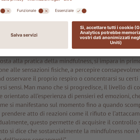
 cui non sia possibile ridurre i sintomi, in quanto con
meno stressanti. A lungo termine, la mindfulness por
la fiducia in se stessi e ad aumentare le prestazioni e
donando maggior serenità e gioia di vivere.
a mindfulness
osta alla pratica della mindfulness, si impara in pri
one alle sensazioni fisiche, a percepire consapevolm
d osservare il proprio respiro o concentrarsi su certi 
ersi sensi. Man mano che si progredisce, il livello di 
e orientato all’esperienza di pensieri ed emozioni, ch
ome si manifestano sul momento fino a quando scomp
prendere atto di reazioni come il rifiuto e l’attacca
dualmente, questo permette di acquisire il controllo s
sto si dice che sostanzialmente la mindfulness non è
 dell’essere consapevoli”.