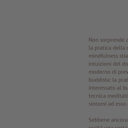
Non sorprende che
la pratica della
mindfulness stia
intuizioni del do
moderno di preve
buddista: la pra
interessato al b
tecnica meditati
sintomi ad esso 
Sebbene ancora o
realtà una sorta