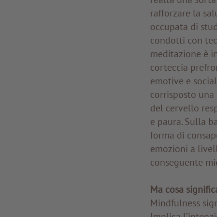
rafforzare la sal
occupata di stud
condotti con tec
meditazione è in
corteccia prefro
emotive e social
corrisposto una 
del cervello res
e paura. Sulla 
forma di consape
emozioni a livel
conseguente mig
Ma cosa signific
Mindfulness sig
Implica l’intenz