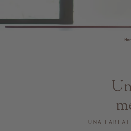
Ho
Una
me
UNA FARFAL