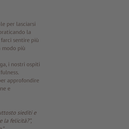
e per lasciarsi
 praticando la
arci sentire più
in modo più
a, i nostri ospiti
fulness.
per approfondire
one e
uttosto siediti e
la felicità?”,
.”