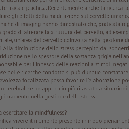
ute fisica e psichica. Recentemente anche la ricerca sci
iare gli effetti della meditazione sul cervello umano.
niche di imaging hanno dimostrato che, praticata re
 grado di alterare la struttura del cervello, ad esem
ntale, un’area del cervello coinvolta nella gestione d
i. Alla diminuzione dello stress percepito dai soggett
riduzione nello spessore della sostanza grigia nell’am
ponsabile per l’innesco delle reazioni a stimoli negati
base delle ricerche condotte si può dunque constatar
volezza focalizzata possa favorire l’elaborazione pos
lo cerebrale e un approccio più rilassato a situazioni 
lioramento nella gestione dello stress.
a esercitare la mindfulness?
nifica vivere il momento presente in modo pienamen
ione di percepire attivamente e in modo non giudican