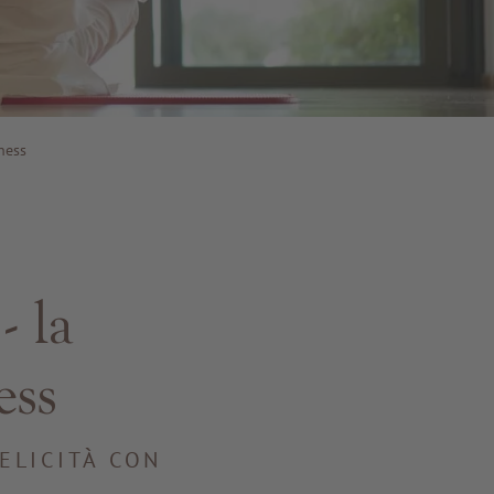
ness
- la
ess
ELICITÀ CON