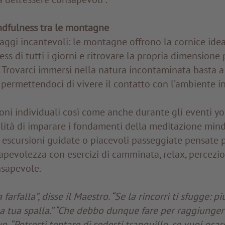
dfulness tra le montagne
aggi incantevoli: le montagne offrono la cornice ideal
ress di tutti i giorni e ritrovare la propria dimensione
Trovarci immersi nella natura incontaminata basta a f
i, permettendoci di vivere il contatto con l’ambiente 
oni individuali così come anche durante gli eventi yog
lità di imparare i fondamenti della meditazione mind
 escursioni guidate o piacevoli passeggiate pensate 
nsapevolezza con esercizi di camminata, relax, percezi
nsapevole.
 farfalla”, disse il Maestro. “Se la rincorri ti sfugge: pi
la tua spalla.” “Che debbo dunque fare per raggiungere 
. “Potresti tentare di sederti tranquillo, se vuoi osare