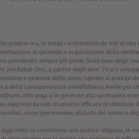
 proprio ora, in tempi caratterizzati da stili di vita 
 meditazione in generale e in particolare della medit
no prendendo sempre più piede. Sulla base degli stud
tt. Jon Kabat-Zinn, a partire dagli anni ‘70 si è svilu
nzione e gestione dello stress ispirato ai principi d
tica della consapevolezza (mindfulness). Anche per ch
uddismo, allo yoga o in generale alla spiritualità orie
va rappresenta uno strumento efficace di riduzione de
correlati, come ipertensione, disturbi del sonno o de
ggi molti la considerino una pratica religiosa, la me
 di allenamento per la mente, che consente di influe