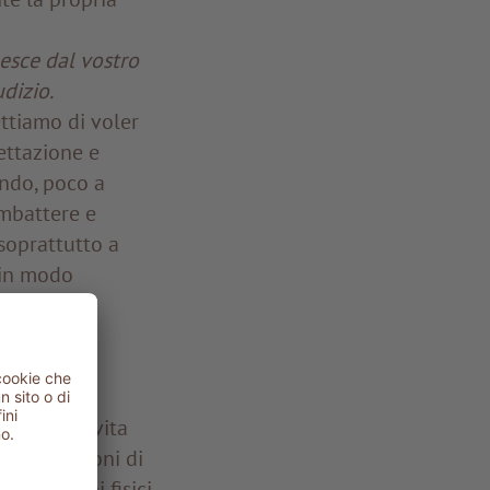
 esce dal vostro
dizio.
ttiamo di voler
ettazione e
ando, poco a
mbattere e
 soprattutto a
 in modo
pire quando
anti della vita
da situazioni di
di disturbi fisici