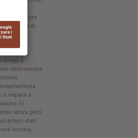
sente di
ta a migliorare
 la capacità di
mo luogo a
ente determinate
stimoli
consapevolezza
e si impara a
aiono. Si
mento senza però
ui propri stati
 una tecnica,