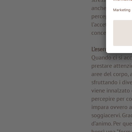
anche nei casi in
percepirli come 
l’accettazione e 
concentrazione, 
L’esercizio dell
Quando ci si acc
prestare attenzi
aree del corpo, a
sfruttando i div
viene innalzato 
percepire per c
impara ovvero a 
soggiacervi. Gra
d’animo. Per que
bensì una “forma