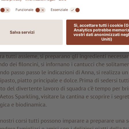
seconda delle stagioni, ma non mancano mai i classici 
i, simili a grossi spaghetti, che possono essere condit
i fanno a mano con i migliori ingredienti del territorio
ne dai grani antichi del Mulino della Val d’Orcia, a po
o d’oliva direttamente dalla nostra tenuta.
ra tutti assieme, si preparano gli ingredienti necessari
do dei filoncini, si infornano i cantucci che solitame
endo passo passo le indicazioni di Anna, si realizza 
ipasto, piatto principale e dolce. Prima di sedersi tutt
tato del divertente lavoro di squadra c'è tempo per br
Aetos Sparkling, visitare la cantina e scoprire i segret
ogica e biodinamica.
nostri corsi tutti possono imparare a preparare una s
ndere famigliari e amici con i deliziosi piatti della t