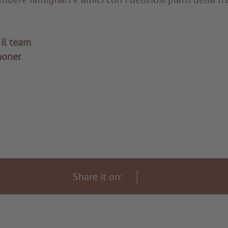
il team
noner
Share it on: