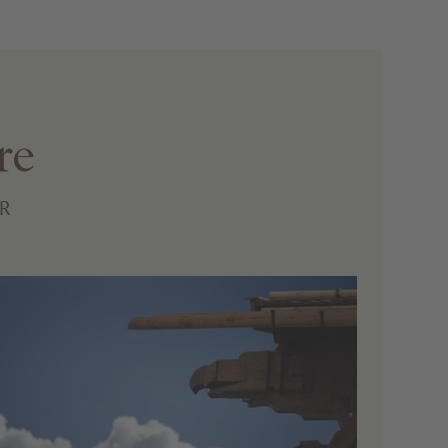
re
ER