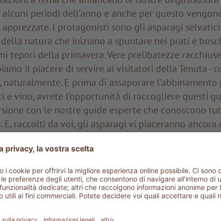
n alcuni periodi dell’anno e anche per questo vengon
apprezzate. I protagonisti sono gli asparagi selvatici
della natura che iniziano a spuntare nei prati e bosch
imi tepori della primavera. Vere prelibatezze racchiuse
amo il piacere di servire ai visitatori della Tenuta - c
i, naturalmente. E prima di assaporare l’abbinamento 
ci e vino, avrete l’opportunità di raccogliere questi g
sione con le nostre guide esperte che conoscono tutti
. E, raccolti da voi, gli asparagi vi piaceranno ancora 
ucina, le porte della nostra cantina sono aperte tutto 
 martedì gli ospiti dell'ADLER Spa Resort THERMAE è 
ssere una meravigliosa cuoca, sa contagiare con la s
sta intorno. "Cucinare è un’attività divertente, favorisc
 dice.