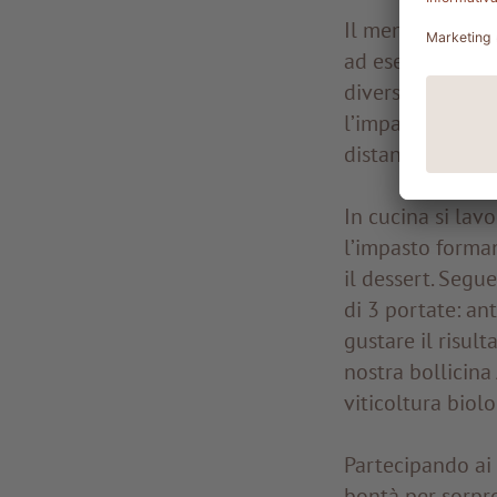
Il menu varia a 
ad esempio i pic
diversi. Da noi s
l’impasto provie
distanza, e l’oli
In cucina si lavo
l’impasto forman
il dessert. Segu
di 3 portate: ant
gustare il risul
nostra bollicina 
viticoltura biol
Partecipando ai 
bontà per sorpre