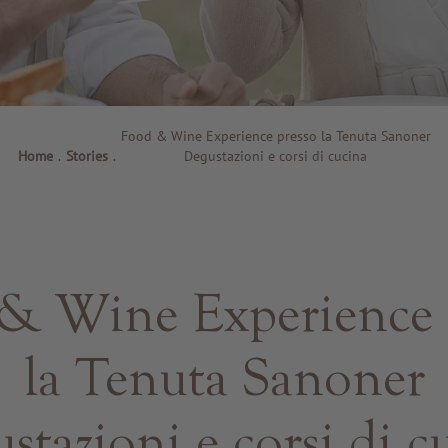
Food & Wine Experience presso la Tenuta Sanoner
Home
.
Stories
.
Degustazioni e corsi di cucina
& Wine Experience 
la Tenuta Sanoner
stazioni e corsi di c