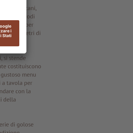
piatti toscani,
i in mille modi
: la farina per
chi chilometri di
, si stende
nte costituiscono
un gustoso menu
i a tavola per
indare con la
i della
erie di golose
radizione