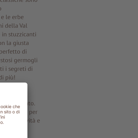
o
 e le erbe
i della Val
 in stuzzicanti
on la giusta
perfetto di
ustosi germogli
 i segreti di
di più!
l'anno. Ad
Anna Tigrato.
ua passione per
e la creatività e