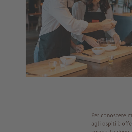
Per conoscere meg
agli ospiti è off
cucina. Le degus