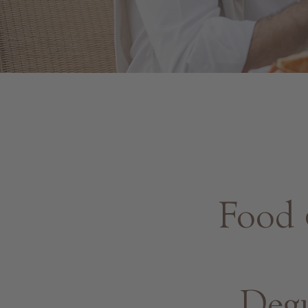
Food 
Degu