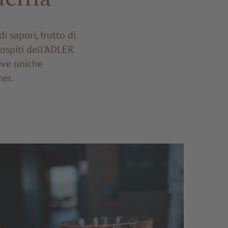
i sapori, frutto di
 ospiti dell'ADLER
ive uniche
ner.