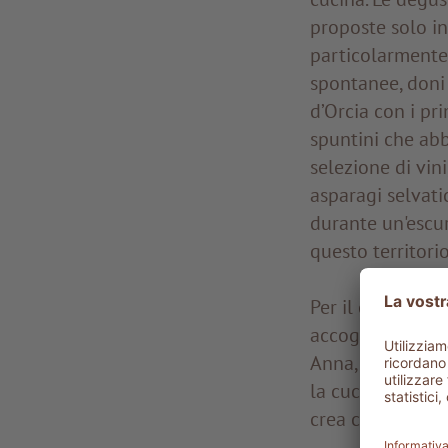
proposte solo i
particolarmente 
spontanee, doni 
d’Orcia con i pr
spuntini che abbi
selezione di vin
asparagi selvati
durante un'escur
questo territorio
Per il corso di c
accogliere ogni
Anna, oltre ad e
la cucina chi le 
crea complicità",