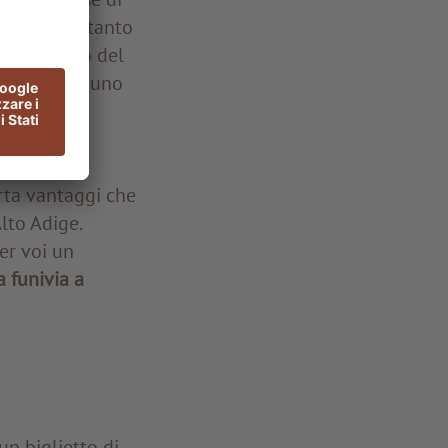
ogo. Altrettanto
ta. Il Corno del
erché offre uno
di percorsi
rta vantaggi che
lto Adige.
er voi un
a funivia a
un biglietto di