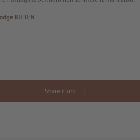
 Lodge RITTEN
Share it on: