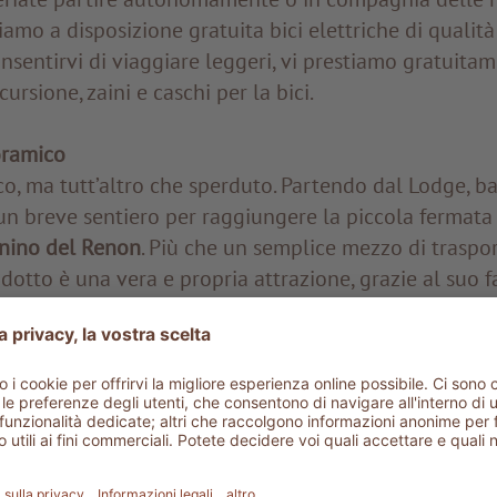
iamo a disposizione gratuita bici elettriche di qualit
onsentirvi di viaggiare leggeri, vi prestiamo gratuit
ursione, zaini e caschi per la bici.
oramico
o, ma tutt’altro che sperduto. Partendo dal Lodge, ba
un breve sentiero per raggiungere la piccola fermata
enino del Renon
. Più che un semplice mezzo di traspo
dotto è una vera e propria attrazione, grazie al suo f
corci sulle Dolomiti che offre lungo il percorso. Inolt
erse mete molto amate nei dintorni. Dalle varie ferm
 escursionistici, su cui fare piacevoli passeggiate o v
enture in mezzo alla natura.
oglia di fare un giro nel pittoresco centro storico di 
ulla
modernissima funivia del Renon
, che fluttuando s