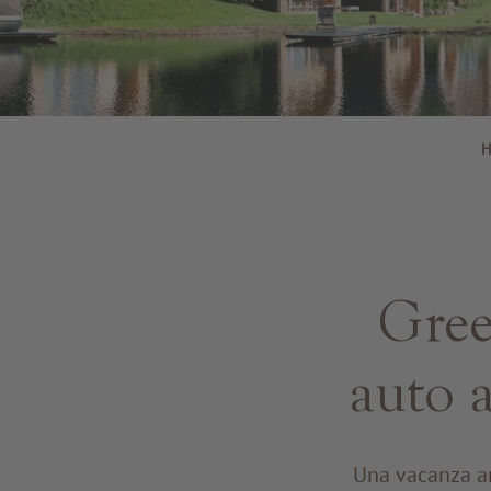
H
Gree
auto
Una vacanza an