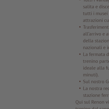
salita e disc
tutti i musei
attrazioni cu
Trasferiment
all’arrivo e 
della stazion
nazionali e i
La fermata d
trenino part
ideale alla 
minuti).
Sul nostro G
La nostra re
stazione fer
Qui sul Renon vi
trenino dal sapo