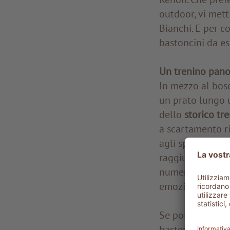
outdoor, vi mett
Bianchi. E per c
bastoncini da esc
Un trenino pan
In mezzo al bosc
un prato lungo 
dello
storico tr
a scartamento ri
agli splendidi s
raggiungere div
numerosi sentieri
emozionanti avv
Se poi vi verrà v
basterà salire s