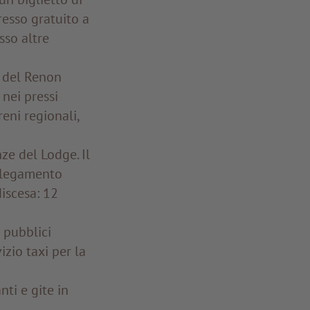
resso gratuito a
sso altre
a del Renon
 nei pressi
eni regionali,
ze del Lodge. Il
ollegamento
discesa: 12
 pubblici
zio taxi per la
ti e gite in