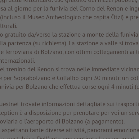
esa al giorno per la funivia del Corno del Renon e ing
 (incluso il Museo Archeologico che ospita Ötzi) e pre
lturali.
o gratuito da/verso la stazione a monte della funivi
alla partenza (su richiesta). La stazione a valle si trova
e ferroviaria di Bolzano, con ottimi collegamenti ai tr
nternazionali.
el trenino del Renon si trova nelle immediate vicinan
e per Soprabolzano e Collalbo ogni 30 minuti: un c
funivia per Bolzano che effettua corse ogni 4 minuti (
uestnet trovate informazioni dettagliate sui trasporti
ception è a disposizione per prenotare per voi un servi
roviaria o l’aeroporto di Bolzano (a pagamento).
 aspettano tante diverse attività, panorami emozionan
re nostalgico. Dell’auto non sentirete la mancanza!