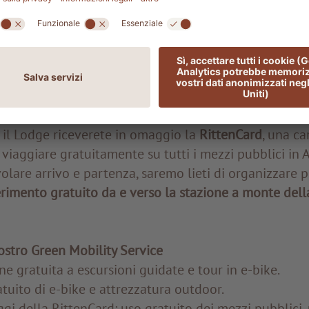
12 minuti porta da Soprabolzano al centro del capolu
via del Corno del Renon
, che sale a 2.070 metri di quo
 molto amata sia dai turisti che dagli altoatesini, p
mici migliori dell’Alto Adige oltre a una vasta scelta 
in estate e piacevoli piste da sci in inverno.
o il Lodge riceverete in omaggio la
RittenCard
, una ca
 viaggiare gratuitamente su tutti i mezzi pubblici in A
volare arrivo e partenza, saremo lieti di organizzare p
ferimento gratuito da e verso la stazione a monte dell
ostro Green Mobility Service
ne gratuita a escursioni guidate e tour in e-bike.
tuito di e-bike e attrezzatura outdoor.
ggi della RittenCard: uso gratuito dei mezzi pubblici, 