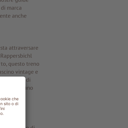
à di marca
amente anche
sta attraversare
 Rappersbichl
rto, questo treno
ascino vintage e
re permette di
ate si snodano
ivere
Bolzano, vi
opra distese di