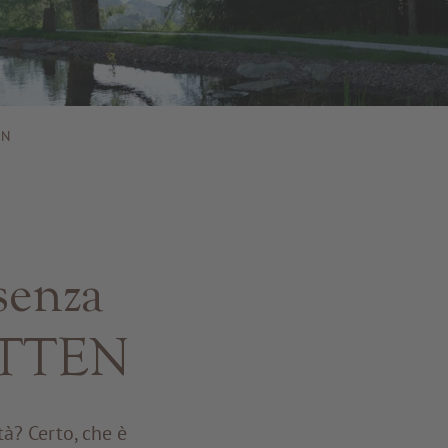
EN
senza
ITTEN
à? Certo, che è