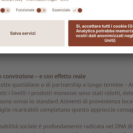
amento. È stato quindi creato un Green Team dedicato,
ogliere dati, analizzare processi e sviluppare nuove 
esaminato, documentato e ottimizzato nel dettaglio, 
acqua, energia e rifiuti fino all’impegno in ambito soc
 l’obiettivo non è mai stato quello di ottenere puntegg
lo di adottare un
approccio integrale dal profondo i
e.
n convinzione – e con effetto reale
 scelte quotidiane o di partnership a lungo termine – 
utti i livelli: i prodotti monouso sono stati ridotti, de
a sono ormai lo standard. Alimenti di provenienza loca
iglie ricaricabili completano questo approccio consa
abilità sociale è profondamente radicata nel DNA di