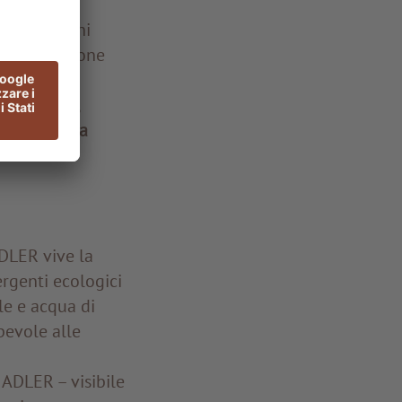
 e si è
misure. Ogni
dalla gestione
iale.
i perfetti,
mpatto sulla
ADLER vive la
tergenti ecologici
le e acqua di
pevole alle
 ADLER – visibile