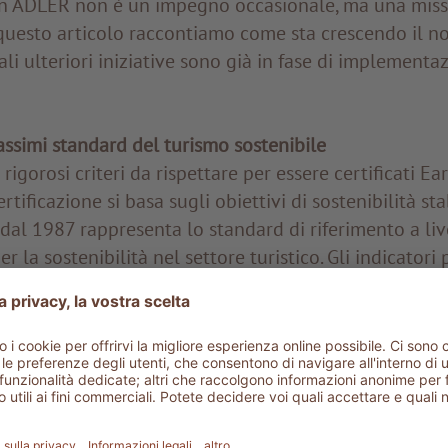
à in ADLER non è un impegno occasionale, ma una mis
questo articolo raccontiamo come sta crescendo il n
ali ulteriori iniziative sono già in fase di implementa
ssimi standard del turismo sostenibile
rigorosi criteri da rispettare per essere certificati E
ificazione si basa sugli obiettivi di sostenibilità stab
 dal 1987 rappresenta lo standard di riferimento a liv
r la sostenibilità nel settore turistico. Gli indicatori
duzione delle emissioni alla gestione efficiente delle 
ociale. E non basta superare la verifica una tantum: gl
aggiunti ogni anno.
nformità ai scrupolosi standard EarthCheck e ottener
i tutte le strutture del gruppo è un traguardo che ha 
punta su una checklist. Il primo passo ha coinciso con