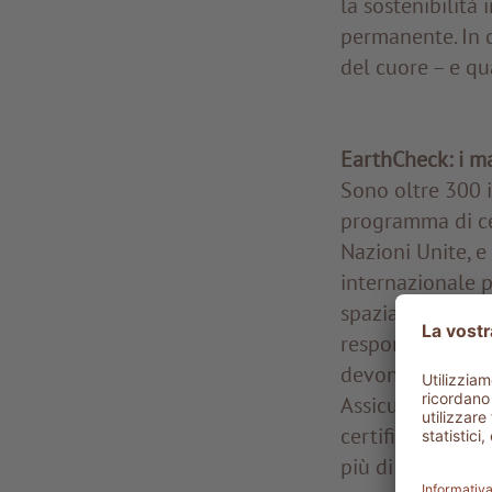
la sostenibilit
permanente. In 
del cuore – e qu
EarthCheck: i ma
Sono oltre 300 i 
programma di cert
Nazioni Unite, e
internazionale pe
spaziano dalla ri
responsabilità s
devono essere r
Assicurare la co
certificazione d
più di qualche s