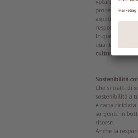
votarsi al cambi
proceduto a racc
aspetto è stato 
responsabile di 
In questo senso,
quanto più quel
cultura aziendal
Sostenibilità co
Che si tratti di
sostenibilità a t
e carta riciclat
sorgente in bott
risorse.
Anche la respons