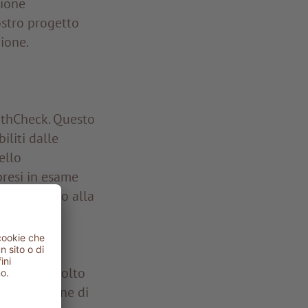
sione
ostro progetto
zione.
arthCheck. Questo
iliti dalle
ello
 presi in esame
risorse fino alla
i obiettivi
e la
richiesto molto
 la decisione di