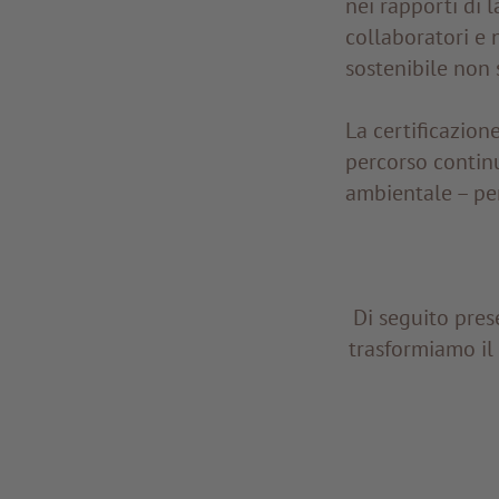
nei rapporti di 
collaboratori e 
sostenibile non s
La certificazion
percorso continu
ambientale – per
Di seguito pres
trasformiamo il