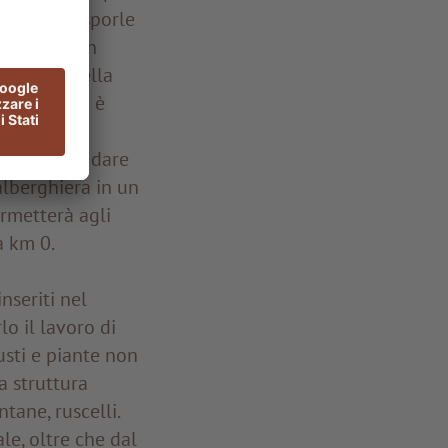
cane per disporle
lenamento in
o studio della
ui la sfida è
coltori che
ettivo è un dare
alberghiera in un
rmetterà agli
a km 0.
nseriti nel
o il lavoro di
usti e piante non
a struttura
ntane, ruscelli.
le, oltre che dal