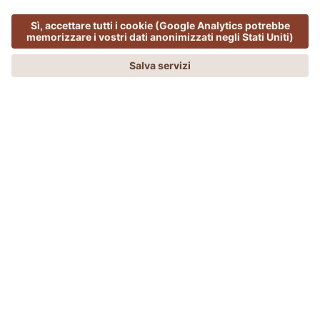
MENU
PHONE
JOBS
ADLER SPA RESORT & LODGES
Lo chef che ricorda un direttore
d’orchestra
I suoi piatti? Una sinfonia di aromi e ingredienti. Il suo
metodo? Assomiglia a quello di un direttore
d’orchestra. Il suo universo?