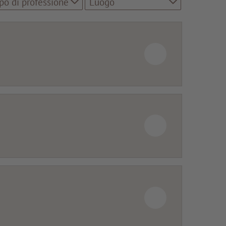
po di professione
Luogo