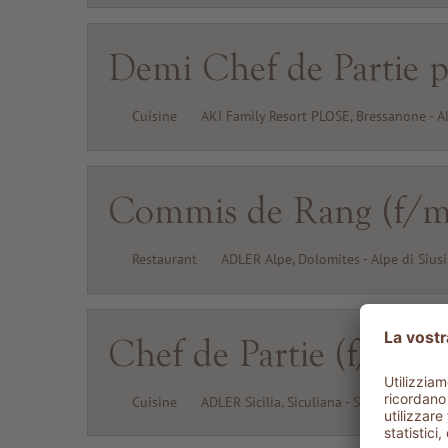
Demi Chef de Partie pe
Cuisine
AKI Family Resort PLOSE, Bressanone - A
Commis de Rang (f/m
Restaurant
ADLER Alpe, Dolomites - Alpe di Siusi
Chef de Partie (f/m/d
Cuisine
ADLER Sicilia, Siculiana - Sicilia
Rilasc