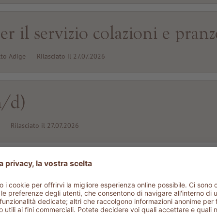
r il servizio colazioni e pran
lto Adige
Rilasciato il 27.07.2026
/d)
Rilasciato il 27.07.2026
)
iato il 27.07.2026