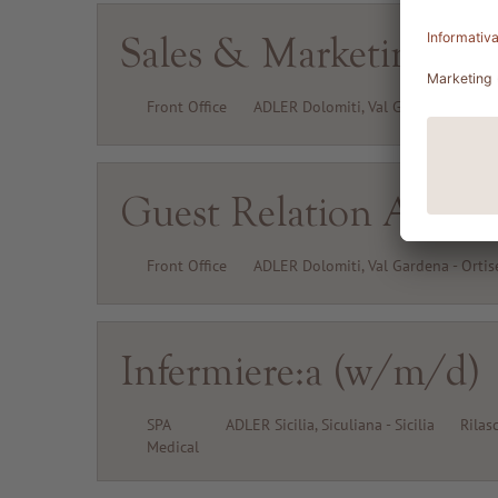
Sales & Marketing Ma
Front Office
ADLER Dolomiti, Val Gardena - Ortis
Guest Relation Agent
Front Office
ADLER Dolomiti, Val Gardena - Ortis
Infermiere:a (w/m/d)
SPA
ADLER Sicilia, Siculiana - Sicilia
Rilas
Medical