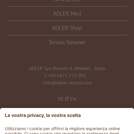
ADLER Med
ADLER Shop
Tenuta Sanoner
ADLER Spa Resorts & Retreats
.
Italia
T.
+39 0471 775 001
.
info@adler-resorts.com
DE
IT
EN